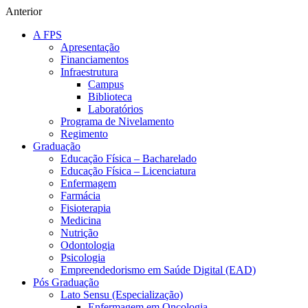
Anterior
A FPS
Apresentação
Financiamentos
Infraestrutura
Campus
Biblioteca
Laboratórios
Programa de Nivelamento
Regimento
Graduação
Educação Física – Bacharelado
Educação Física – Licenciatura
Enfermagem
Farmácia
Fisioterapia
Medicina
Nutrição
Odontologia
Psicologia
Empreendedorismo em Saúde Digital (EAD)
Pós Graduação
Lato Sensu (Especialização)
Enfermagem em Oncologia