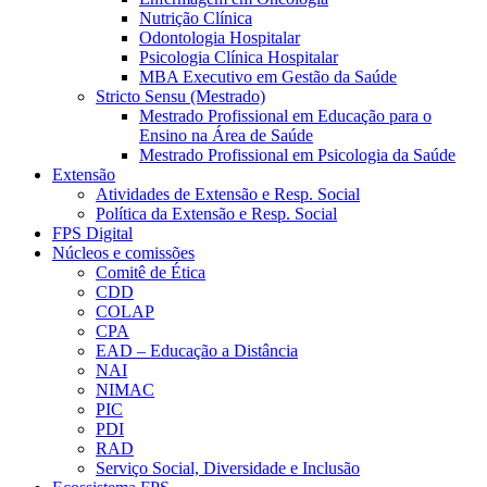
Nutrição Clínica
Odontologia Hospitalar
Psicologia Clínica Hospitalar
MBA Executivo em Gestão da Saúde
Stricto Sensu (Mestrado)
Mestrado Profissional em Educação para o
Ensino na Área de Saúde
Mestrado Profissional em Psicologia da Saúde
Extensão
Atividades de Extensão e Resp. Social
Política da Extensão e Resp. Social
FPS Digital
Núcleos e comissões
Comitê de Ética
CDD
COLAP
CPA
EAD – Educação a Distância
NAI
NIMAC
PIC
PDI
RAD
Serviço Social, Diversidade e Inclusão