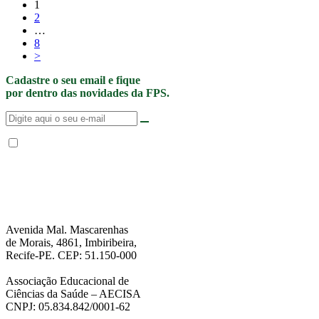
1
2
…
8
>
Cadastre o seu email e fique
por dentro das novidades da FPS.
Não enviamos SPAM. “Ao fornecer seus dados, Você permite que a FPS
encaminhe notícias, novidades, promoções e eventos da FPS de forma mais
personalizada. Para mais informações, sugerimos que você acesse nossa
Política de Privacidade
.”
Avenida Mal. Mascarenhas
de Morais, 4861, Imbiribeira,
Recife-PE. CEP: 51.150-000
Associação Educacional de
Ciências da Saúde – AECISA
CNPJ: 05.834.842/0001-62