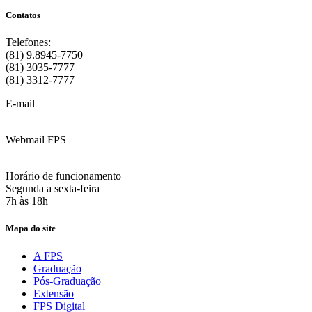
Contatos
Telefones:
(81) 9.8945-7750
(81) 3035-7777
(81) 3312-7777
E-mail
:
contato@fps.edu.br
Webmail FPS
Acesse aqui o seu e-mail
Horário de funcionamento
Segunda a sexta-feira
7h às 18h
Mapa do site
A FPS
Graduação
Pós-Graduação
Extensão
FPS Digital