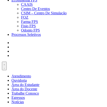
Ecossistema FPS
CAAIS
Centro De Eventos
CSIM – Centro De Simulação
FOZ
Farma FPS
Fisio FPS
Odonto FPS
Processos Seletivos
Atendimento
Ouvidoria
Área do Estudante
Área do Docente
Trabalhe Conosco
Egressos
Notícias