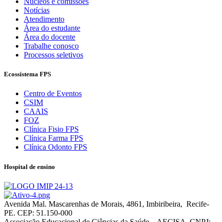
Núcleos e comissões
Notícias
Atendimento
Área do estudante
Área do docente
Trabalhe conosco
Processos seletivos
Ecossistema FPS
Centro de Eventos
CSIM
CAAIS
FOZ
Clínica Fisio FPS
Clínica Farma FPS
Clínica Odonto FPS
Hospital de ensino
Avenida Mal. Mascarenhas de Morais, 4861, Imbiribeira, Recife-
PE. CEP: 51.150-000
Associação Educacional de Ciências da Saúde – AECISA. CNPJ: