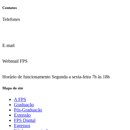
Contatos
Telefones
(81) 3035.7777
(81) 3312.7777
E-mail
contato@fps.edu.br
Webmail FPS
Acesse aqui o seu e-mail
Horário de funcionamento Segunda a sexta-feira 7h às 18h
Mapa do site
A FPS
Graduação
Pós-Graduação
Extensão
FPS Digital
Egressos