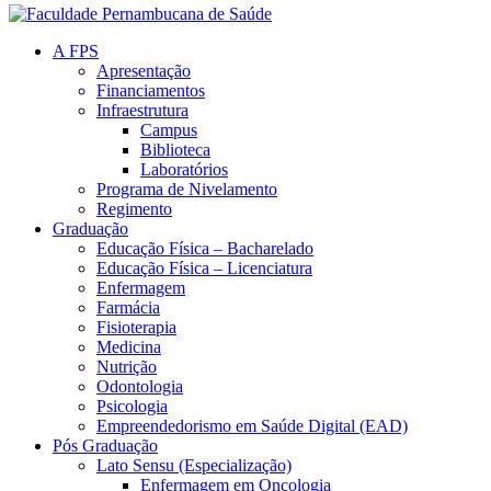
A FPS
Apresentação
Financiamentos
Infraestrutura
Campus
Biblioteca
Laboratórios
Programa de Nivelamento
Regimento
Graduação
Educação Física – Bacharelado
Educação Física – Licenciatura
Enfermagem
Farmácia
Fisioterapia
Medicina
Nutrição
Odontologia
Psicologia
Empreendedorismo em Saúde Digital (EAD)
Pós Graduação
Lato Sensu (Especialização)
Enfermagem em Oncologia