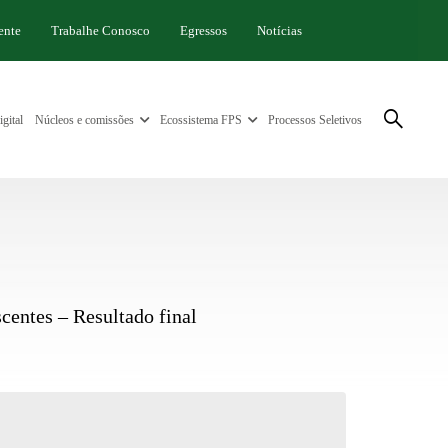
ente
Trabalhe Conosco
Egressos
Notícias
gital
Núcleos e comissões
Ecossistema FPS
Processos Seletivos
entes – Resultado final