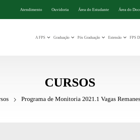
Atendimento
Ouvidoria
Área do Estudante
Área do Doc
A FPS
Graduação
Pós Graduação
Extensão
FPS Di
CURSOS
sos
Programa de Monitoria 2021.1 Vagas Remanesc