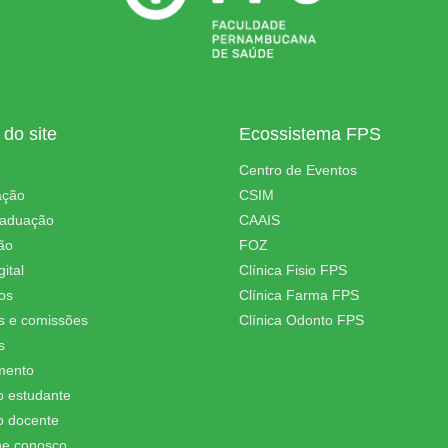
do site
Ecossistema FPS
Centro de Eventos
ação
CSIM
raduação
CAAIS
ão
FOZ
ital
Clínica Fisio FPS
os
Clínica Farma FPS
s e comissões
Clínica Odonto FPS
s
mento
o estudante
o docente
he conosco