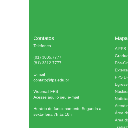
Contatos
Mapa 
Telefones
A FPS
Gradu
(81) 3035.7777
(81) 3312.7777
Pós-G
Extens
E-mail
FPS Dig
contato@fps.edu.br
Egress
Webmail FPS
Núcleo
Acesse aqui o seu e-mail
Notícia
Atendi
Horário de funcionamento Segunda a
Área d
sexta-feira 7h às 18h
Área d
Trabal