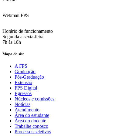
contato@fps.edu.br
Webmail FPS
Acesse aqui o seu e-mail
Horário de funcionamento
Segunda a sexta-feira
7h às 18h
Mapa do site
A FPS
Graduação
Pós-Graduação
Extensão
FPS Digital
Egressos
Núcleos e comissões
Notícias
Atendimento
Área do estudante
Área do docente
Trabalhe conosco
Processos seletivos