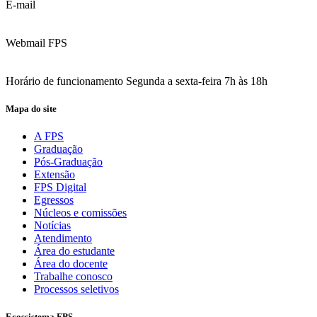
E-mail
contato@fps.edu.br
Webmail FPS
Acesse aqui o seu e-mail
Horário de funcionamento Segunda a sexta-feira 7h às 18h
Mapa do site
A FPS
Graduação
Pós-Graduação
Extensão
FPS Digital
Egressos
Núcleos e comissões
Notícias
Atendimento
Área do estudante
Área do docente
Trabalhe conosco
Processos seletivos
Ecossistema FPS