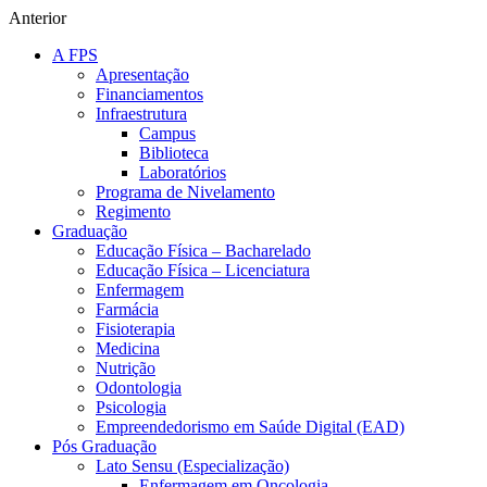
Anterior
A FPS
Apresentação
Financiamentos
Infraestrutura
Campus
Biblioteca
Laboratórios
Programa de Nivelamento
Regimento
Graduação
Educação Física – Bacharelado
Educação Física – Licenciatura
Enfermagem
Farmácia
Fisioterapia
Medicina
Nutrição
Odontologia
Psicologia
Empreendedorismo em Saúde Digital (EAD)
Pós Graduação
Lato Sensu (Especialização)
Enfermagem em Oncologia