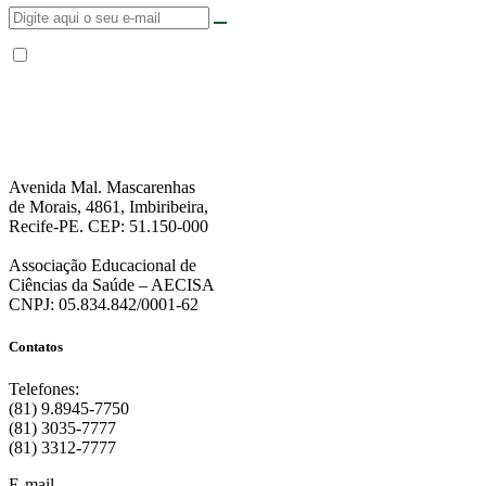
Não enviamos SPAM. “Ao fornecer seus dados, Você permite que a FPS
encaminhe notícias, novidades, promoções e eventos da FPS de forma mais
personalizada. Para mais informações, sugerimos que você acesse nossa
Política de Privacidade
.”
Avenida Mal. Mascarenhas
de Morais, 4861, Imbiribeira,
Recife-PE. CEP: 51.150-000
Associação Educacional de
Ciências da Saúde – AECISA
CNPJ: 05.834.842/0001-62
Contatos
Telefones:
(81) 9.8945-7750
(81) 3035-7777
(81) 3312-7777
E-mail
: