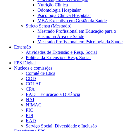
Nutrição Clínica
Odontologia Hospitalar
Psicologia Clínica Hospitalar
MBA Executivo em Gestão da Saúde
Stricto Sensu (Mestrado)
Mestrado Profissional em Educação para o
Ensino na Área de Saúde
Mestrado Profissional em Psicologia da Saúde
Extensão
Atividades de Extensão e Resp. Social
Política da Extensão e Resp. Social
FPS Digital
Núcleos e comissões
Comitê de Ética
CDD
COLAP
CPA
EAD – Educação a Distância
NAI
NIMAC
PIC
PDI
RAD
Serviço Social, Diversidade e Inclusão