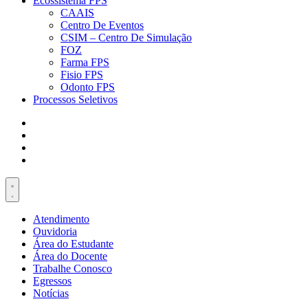
Ecossistema FPS
CAAIS
Centro De Eventos
CSIM – Centro De Simulação
FOZ
Farma FPS
Fisio FPS
Odonto FPS
Processos Seletivos
Atendimento
Ouvidoria
Área do Estudante
Área do Docente
Trabalhe Conosco
Egressos
Notícias