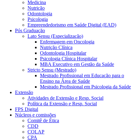
Medicina
Nutrição
Odontologia
Psicologia
Empreendedorismo em Saúde Digital (EAD)
Pós Graduação
Lato Sensu (Especialização)
Enfermagem em Oncologia
Nutrição Clínica
Odontologia Hospitalar
Psicologia Clínica Hospitalar
MBA Executivo em Gestão da Saúde
Stricto Sensu (Mestrado)
Mestrado Profissional em Educação para o
Ensino na Área de Saúde
Mestrado Profissional em Psicologia da Saúde
Extensão
Atividades de Extensão e Resp. Social
Política da Extensão e Resp. Social
FPS Digital
Núcleos e comissões
Comitê de Ética
CDD
COLAP
CPA