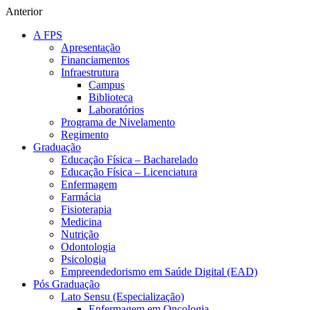
Anterior
A FPS
Apresentação
Financiamentos
Infraestrutura
Campus
Biblioteca
Laboratórios
Programa de Nivelamento
Regimento
Graduação
Educação Física – Bacharelado
Educação Física – Licenciatura
Enfermagem
Farmácia
Fisioterapia
Medicina
Nutrição
Odontologia
Psicologia
Empreendedorismo em Saúde Digital (EAD)
Pós Graduação
Lato Sensu (Especialização)
Enfermagem em Oncologia