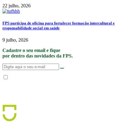
22 julho, 2026
FPS participa de oficina para fortalecer formação intercultural e
responsabilidade social em saúde
9 julho, 2026
Cadastre o seu email e fique
por dentro das novidades da FPS.
Não enviamos SPAM. “Ao fornecer seus dados, Você permite que a FPS
encaminhe notícias, novidades, promoções e eventos da FPS de forma mais
personalizada. Para mais informações, sugerimos que você acesse nossa
Política de Privacidade
.”