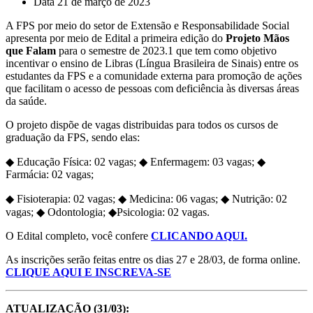
Data
21 de março de 2023
A FPS por meio do setor de Extensão e Responsabilidade Social
apresenta por meio de Edital a primeira edição do
Projeto Mãos
que Falam
para o semestre de 2023.1 que tem como objetivo
incentivar o ensino de Libras (Língua Brasileira de Sinais) entre os
estudantes da FPS e a comunidade externa para promoção de ações
que facilitam o acesso de pessoas com deficiência às diversas áreas
da saúde.
O projeto dispõe de vagas distribuidas para todos os cursos de
graduação da FPS, sendo elas:
◆ Educação Física: 02 vagas; ◆ Enfermagem: 03 vagas; ◆
Farmácia: 02 vagas;
◆ Fisioterapia: 02 vagas; ◆ Medicina: 06 vagas; ◆ Nutrição: 02
vagas; ◆ Odontologia; ◆Psicologia: 02 vagas.
O Edital completo, você confere
CLICANDO AQUI.
As inscrições serão feitas entre os dias 27 e 28/03, de forma online.
CLIQUE AQUI E INSCREVA-SE
ATUALIZAÇÃO (31/03):