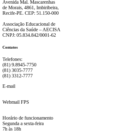
Avenida Mal. Mascarenhas
de Morais, 4861, Imbiribeira,
Recife-PE. CEP: 51.150-000
Associação Educacional de
Ciências da Saúde – AECISA
CNPJ: 05.834.842/0001-62
Contatos
Telefones:
(81) 9.8945-7750
(81) 3035-7777
(81) 3312-7777
E-mail
:
contato@fps.edu.br
Webmail FPS
Acesse aqui o seu e-mail
Horário de funcionamento
Segunda a sexta-feira
7h às 18h