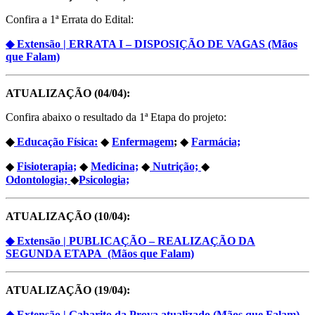
Confira a 1ª Errata do Edital:
◆ Extensão | ERRATA I – DISPOSIÇÃO DE VAGAS (Mãos
que Falam)
ATUALIZAÇÃO (04/04):
Confira abaixo o resultado da 1ª Etapa do projeto:
◆
Educação Física:
◆
Enfermagem
;
◆
Farmácia;
◆
Fisioterapia;
◆
Medicina;
◆
Nutrição;
◆
Odontologia;
◆
Psicologia;
ATUALIZAÇÃO (10/04):
◆ Extensão | PUBLICAÇÃO – REALIZAÇÃO DA
SEGUNDA ETAPA (Mãos que Falam)
ATUALIZAÇÃO (19/04):
◆ Extensão | Gabarito da Prova atualizado (Mãos que Falam)