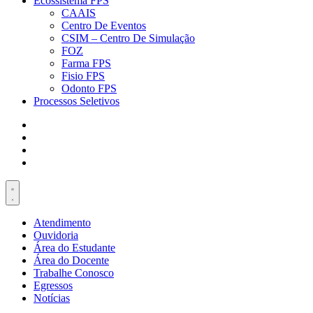
Ecossistema FPS
CAAIS
Centro De Eventos
CSIM – Centro De Simulação
FOZ
Farma FPS
Fisio FPS
Odonto FPS
Processos Seletivos
Atendimento
Ouvidoria
Área do Estudante
Área do Docente
Trabalhe Conosco
Egressos
Notícias