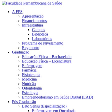
A FPS
Apresentação
Financiamentos
Infraestrutura
Campus
Biblioteca
Laboratórios
Programa de Nivelamento
Regimento
Graduação
Educação Física – Bacharelado
Educação Física – Licenciatura
Enfermagem
Farmácia
Fisioterapia
Medicina
Nutrição
Odontologia
Psicologia
Empreendedorismo em Saúde Digital (EAD)
Pós Graduação
Lato Sensu (Especialização)
Enfermagem em Oncologia