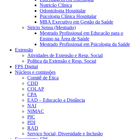
Nutrição Clínica
Odontologia Hospitalar
Psicologia Clínica Hospitalar
MBA Executivo em Gestão da Saúde
Stricto Sensu (Mestrado)
Mestrado Profissional em Educação para o
Ensino na Área de Saúde
Mestrado Profissional em Psicologia da Saúde
Extensão
Atividades de Extensão e Resp. Social
Política da Extensão e Resp. Social
FPS Digital
Núcleos e comissões
Comitê de Ética
CDD
COLAP
CPA
EAD – Educação a Distância
NAI
NIMAC
PIC
PDI
RAD
Serviço Social, Diversidade e Inclusão