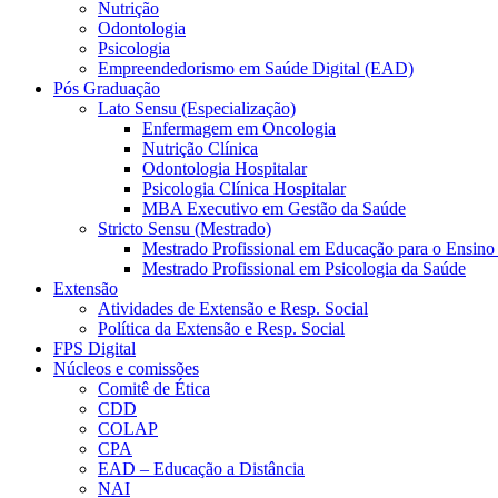
Nutrição
Odontologia
Psicologia
Empreendedorismo em Saúde Digital (EAD)
Pós Graduação
Lato Sensu (Especialização)
Enfermagem em Oncologia
Nutrição Clínica
Odontologia Hospitalar
Psicologia Clínica Hospitalar
MBA Executivo em Gestão da Saúde
Stricto Sensu (Mestrado)
Mestrado Profissional em Educação para o Ensino
Mestrado Profissional em Psicologia da Saúde
Extensão
Atividades de Extensão e Resp. Social
Política da Extensão e Resp. Social
FPS Digital
Núcleos e comissões
Comitê de Ética
CDD
COLAP
CPA
EAD – Educação a Distância
NAI