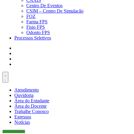
CAAIS
Centro De Eventos
CSIM – Centro De Simulação
FOZ
Farma FPS
Fisio FPS
Odonto FPS
Processos Seletivos
Atendimento
Ouvidoria
Área do Estudante
Área do Docente
Trabalhe Conosco
Egressos
Notícias