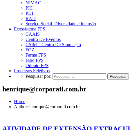
NIMAC
PIC
PDI
RAD
Serviço Social, Diversidade e Inclusão
Ecossistema FPS
CAAIS
Centro De Eventos
CSIM – Centro De Simulação
FOZ
Farma FPS
Fisio FPS
Odonto FPS
Processos Seletivos
Pesquisar por:
henrique@corporati.com.br
Home
Author: henrique@corporati.com.br
ATIVIDADE DE EXTENSÃO EXTRACURR