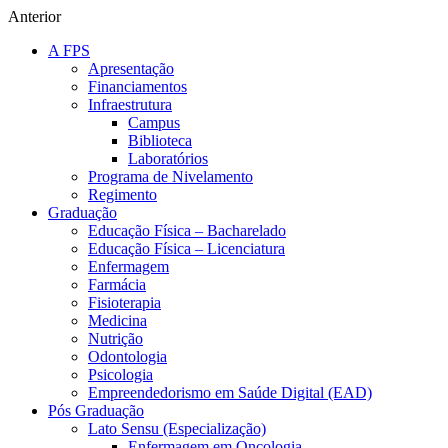
Anterior
A FPS
Apresentação
Financiamentos
Infraestrutura
Campus
Biblioteca
Laboratórios
Programa de Nivelamento
Regimento
Graduação
Educação Física – Bacharelado
Educação Física – Licenciatura
Enfermagem
Farmácia
Fisioterapia
Medicina
Nutrição
Odontologia
Psicologia
Empreendedorismo em Saúde Digital (EAD)
Pós Graduação
Lato Sensu (Especialização)
Enfermagem em Oncologia