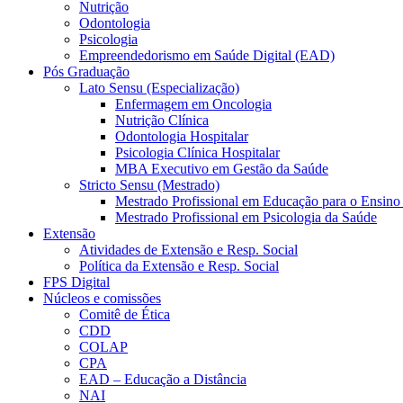
Nutrição
Odontologia
Psicologia
Empreendedorismo em Saúde Digital (EAD)
Pós Graduação
Lato Sensu (Especialização)
Enfermagem em Oncologia
Nutrição Clínica
Odontologia Hospitalar
Psicologia Clínica Hospitalar
MBA Executivo em Gestão da Saúde
Stricto Sensu (Mestrado)
Mestrado Profissional em Educação para o Ensino
Mestrado Profissional em Psicologia da Saúde
Extensão
Atividades de Extensão e Resp. Social
Política da Extensão e Resp. Social
FPS Digital
Núcleos e comissões
Comitê de Ética
CDD
COLAP
CPA
EAD – Educação a Distância
NAI