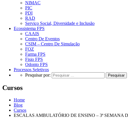
NIMAC
PIC
PDI
RAD
Serviço Social, Diversidade e Inclusão
Ecossistema FPS
CAAIS
Centro De Eventos
CSIM – Centro De Simulação
FOZ
Farma FPS
Fisio FPS
Odonto FPS
Processos Seletivos
Pesquisar por:
Cursos
Home
Blog
Cursos
ESCALAS AMBULATÓRIO DE ENSINO – 3ª SEMANA 