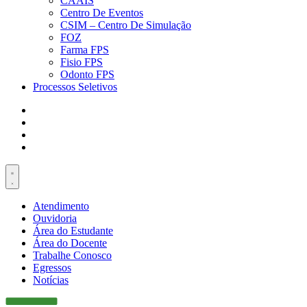
CAAIS
Centro De Eventos
CSIM – Centro De Simulação
FOZ
Farma FPS
Fisio FPS
Odonto FPS
Processos Seletivos
Atendimento
Ouvidoria
Área do Estudante
Área do Docente
Trabalhe Conosco
Egressos
Notícias