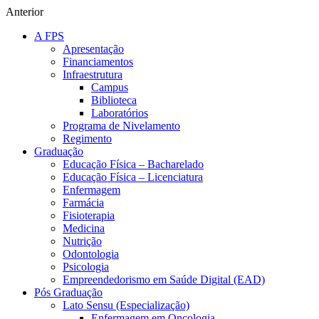
Anterior
A FPS
Apresentação
Financiamentos
Infraestrutura
Campus
Biblioteca
Laboratórios
Programa de Nivelamento
Regimento
Graduação
Educação Física – Bacharelado
Educação Física – Licenciatura
Enfermagem
Farmácia
Fisioterapia
Medicina
Nutrição
Odontologia
Psicologia
Empreendedorismo em Saúde Digital (EAD)
Pós Graduação
Lato Sensu (Especialização)
Enfermagem em Oncologia