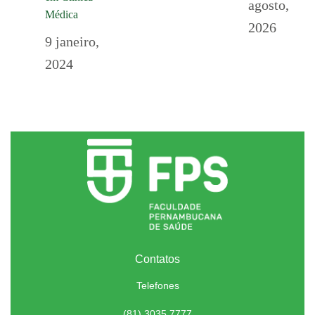
agosto,
Médica
2026
9 janeiro,
2024
Contatos
Telefones
(81) 3035.7777