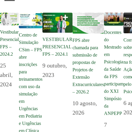
Vestibular
Docentes
Centro de
Presencial
VESTIBULAR
do
Con
FPS abre
Simulação
FPS –
PRESENCIAL
Mestrado
sobr
chamada para
CSim – FPS
2024.2
FPS – 2024.1
em
resp
submissão de
abre
Psicologia
na f
propostas de
inscrições
25
9 outubro,
da Saúde
Açã
Projetos de
para
abril,
2023
da FPS
com
Extensão
treinamentos
2024
participam
pelo
Extracurriculares
com uso da
do XXI
Psic
– 2026.2
simulação
Simpósio
em
6 a
10 agosto,
da
Urgências
20
2026
ANPEPP
em Pediatria
e Urgências
7
em Clínica