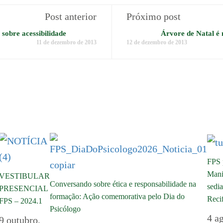
Post anterior
Próximo post
sobre acessibilidade
Árvore de Natal é 
11 de dezembro de 2013
12 de dezembro de 2013
FPS 
Manil
VESTIBULAR
Conversando sobre ética e responsabilidade na
sedia
PRESENCIAL
formação: Ação comemorativa pelo Dia do
Reci
FPS – 2024.1
Psicólogo
4 a
9 outubro,