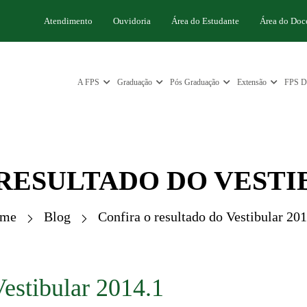
Atendimento
Ouvidoria
Área do Estudante
Área do Doc
A FPS
Graduação
Pós Graduação
Extensão
FPS Di
RESULTADO DO VESTIB
me
Blog
Confira o resultado do Vestibular 20
Vestibular 2014.1