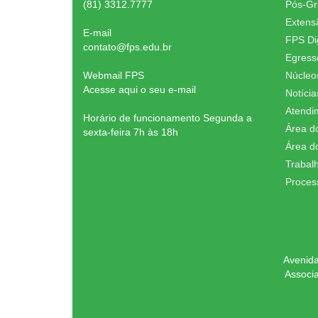
(81) 3312.7777
Pós-G
Extens
E-mail
FPS Dig
contato@fps.edu.br
Egress
Webmail FPS
Núcleo
Acesse aqui o seu e-mail
Notícia
Atendi
Horário de funcionamento Segunda a
Área d
sexta-feira 7h às 18h
Área d
Trabal
Proces
Avenida
Associ