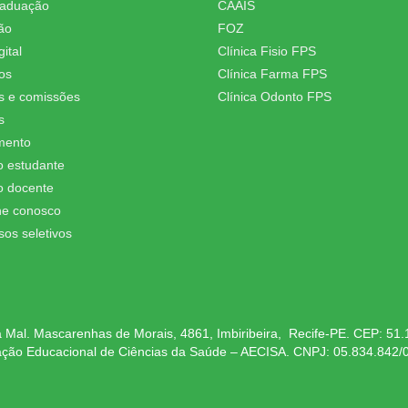
raduação
CAAIS
ão
FOZ
ital
Clínica Fisio FPS
os
Clínica Farma FPS
s e comissões
Clínica Odonto FPS
s
mento
o estudante
o docente
he conosco
sos seletivos
 Mal. Mascarenhas de Morais, 4861, Imbiribeira, Recife-PE. CEP: 51
ação Educacional de Ciências da Saúde – AECISA. CNPJ: 05.834.842/