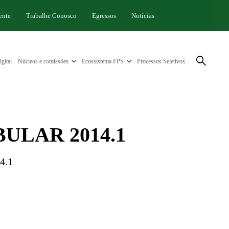
ente
Trabalhe Conosco
Egressos
Notícias
gital
Núcleos e comissões
Ecossistema FPS
Processos Seletivos
ULAR 2014.1
14.1