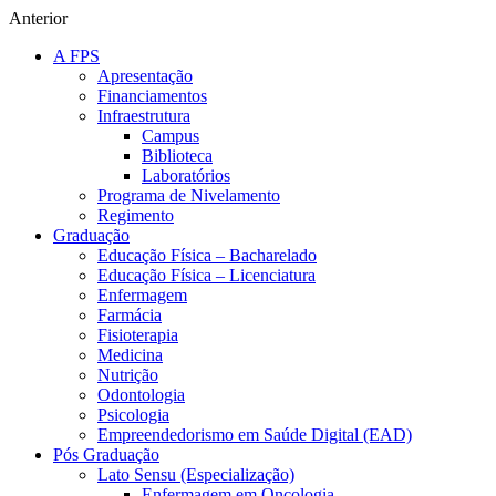
Anterior
A FPS
Apresentação
Financiamentos
Infraestrutura
Campus
Biblioteca
Laboratórios
Programa de Nivelamento
Regimento
Graduação
Educação Física – Bacharelado
Educação Física – Licenciatura
Enfermagem
Farmácia
Fisioterapia
Medicina
Nutrição
Odontologia
Psicologia
Empreendedorismo em Saúde Digital (EAD)
Pós Graduação
Lato Sensu (Especialização)
Enfermagem em Oncologia