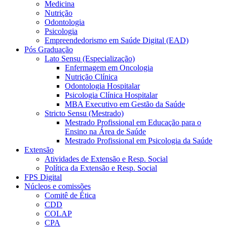
Medicina
Nutrição
Odontologia
Psicologia
Empreendedorismo em Saúde Digital (EAD)
Pós Graduação
Lato Sensu (Especialização)
Enfermagem em Oncologia
Nutrição Clínica
Odontologia Hospitalar
Psicologia Clínica Hospitalar
MBA Executivo em Gestão da Saúde
Stricto Sensu (Mestrado)
Mestrado Profissional em Educação para o
Ensino na Área de Saúde
Mestrado Profissional em Psicologia da Saúde
Extensão
Atividades de Extensão e Resp. Social
Política da Extensão e Resp. Social
FPS Digital
Núcleos e comissões
Comitê de Ética
CDD
COLAP
CPA