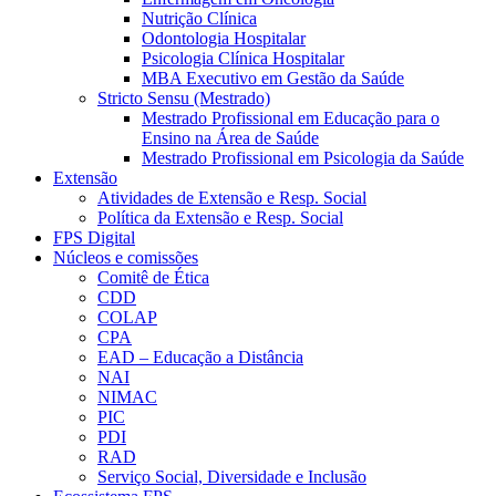
Nutrição Clínica
Odontologia Hospitalar
Psicologia Clínica Hospitalar
MBA Executivo em Gestão da Saúde
Stricto Sensu (Mestrado)
Mestrado Profissional em Educação para o
Ensino na Área de Saúde
Mestrado Profissional em Psicologia da Saúde
Extensão
Atividades de Extensão e Resp. Social
Política da Extensão e Resp. Social
FPS Digital
Núcleos e comissões
Comitê de Ética
CDD
COLAP
CPA
EAD – Educação a Distância
NAI
NIMAC
PIC
PDI
RAD
Serviço Social, Diversidade e Inclusão