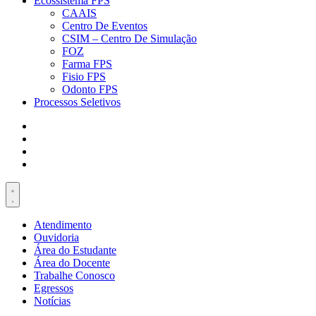
Ecossistema FPS
CAAIS
Centro De Eventos
CSIM – Centro De Simulação
FOZ
Farma FPS
Fisio FPS
Odonto FPS
Processos Seletivos
Atendimento
Ouvidoria
Área do Estudante
Área do Docente
Trabalhe Conosco
Egressos
Notícias