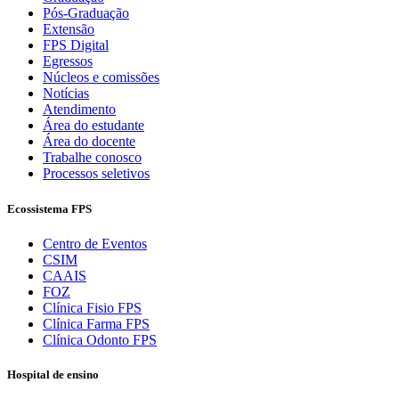
Pós-Graduação
Extensão
FPS Digital
Egressos
Núcleos e comissões
Notícias
Atendimento
Área do estudante
Área do docente
Trabalhe conosco
Processos seletivos
Ecossistema FPS
Centro de Eventos
CSIM
CAAIS
FOZ
Clínica Fisio FPS
Clínica Farma FPS
Clínica Odonto FPS
Hospital de ensino