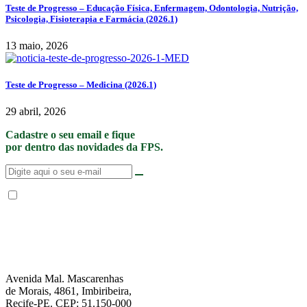
Teste de Progresso – Educação Física, Enfermagem, Odontologia, Nutrição,
Psicologia, Fisioterapia e Farmácia (2026.1)
13 maio, 2026
Teste de Progresso – Medicina (2026.1)
29 abril, 2026
Cadastre o seu email e fique
por dentro das novidades da FPS.
Não enviamos SPAM. “Ao fornecer seus dados, Você permite que a FPS
encaminhe notícias, novidades, promoções e eventos da FPS de forma mais
personalizada. Para mais informações, sugerimos que você acesse nossa
Política de Privacidade
.”
Avenida Mal. Mascarenhas
de Morais, 4861, Imbiribeira,
Recife-PE. CEP: 51.150-000