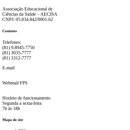
Associação Educacional de
Ciências da Saúde – AECISA
CNPJ: 05.834.842/0001-62
Contatos
Telefones:
(81) 9.8945-7750
(81) 3035-7777
(81) 3312-7777
E-mail
:
contato@fps.edu.br
Webmail FPS
Acesse aqui o seu e-mail
Horário de funcionamento
Segunda a sexta-feira
7h às 18h
Mapa do site