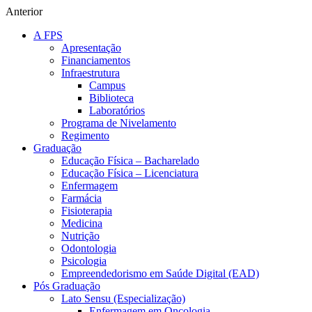
Anterior
A FPS
Apresentação
Financiamentos
Infraestrutura
Campus
Biblioteca
Laboratórios
Programa de Nivelamento
Regimento
Graduação
Educação Física – Bacharelado
Educação Física – Licenciatura
Enfermagem
Farmácia
Fisioterapia
Medicina
Nutrição
Odontologia
Psicologia
Empreendedorismo em Saúde Digital (EAD)
Pós Graduação
Lato Sensu (Especialização)
Enfermagem em Oncologia