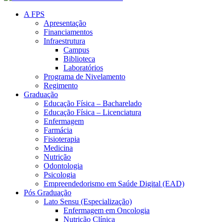
A FPS
Apresentação
Financiamentos
Infraestrutura
Campus
Biblioteca
Laboratórios
Programa de Nivelamento
Regimento
Graduação
Educação Física – Bacharelado
Educação Física – Licenciatura
Enfermagem
Farmácia
Fisioterapia
Medicina
Nutrição
Odontologia
Psicologia
Empreendedorismo em Saúde Digital (EAD)
Pós Graduação
Lato Sensu (Especialização)
Enfermagem em Oncologia
Nutrição Clínica