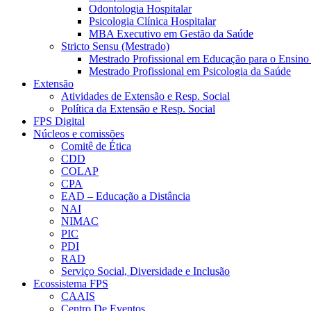
Odontologia Hospitalar
Psicologia Clínica Hospitalar
MBA Executivo em Gestão da Saúde
Stricto Sensu (Mestrado)
Mestrado Profissional em Educação para o Ensino
Mestrado Profissional em Psicologia da Saúde
Extensão
Atividades de Extensão e Resp. Social
Política da Extensão e Resp. Social
FPS Digital
Núcleos e comissões
Comitê de Ética
CDD
COLAP
CPA
EAD – Educação a Distância
NAI
NIMAC
PIC
PDI
RAD
Serviço Social, Diversidade e Inclusão
Ecossistema FPS
CAAIS
Centro De Eventos