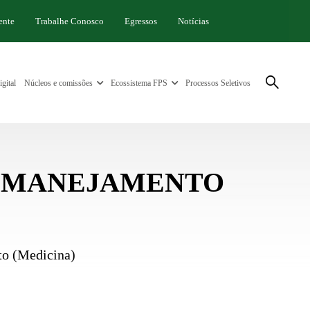
ente
Trabalhe Conosco
Egressos
Notícias
gital
Núcleos e comissões
Ecossistema FPS
Processos Seletivos
 REMANEJAMENTO
to (Medicina)