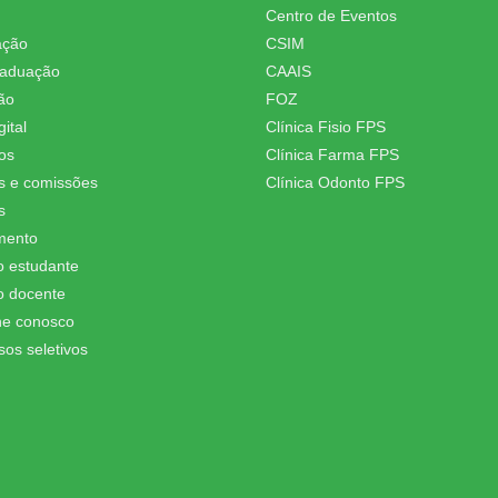
Centro de Eventos
ação
CSIM
raduação
CAAIS
ão
FOZ
ital
Clínica Fisio FPS
os
Clínica Farma FPS
s e comissões
Clínica Odonto FPS
s
mento
o estudante
o docente
he conosco
sos seletivos