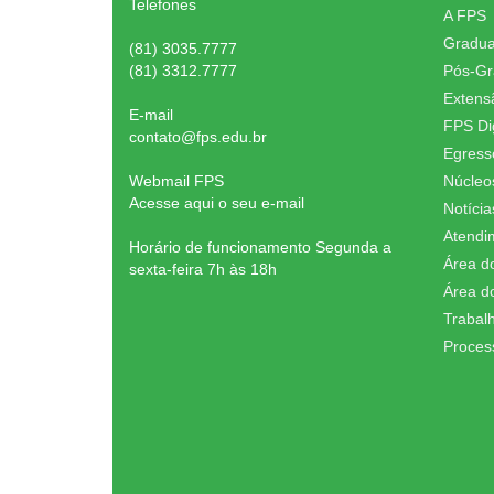
Telefones
A FPS
Gradu
(81) 3035.7777
(81) 3312.7777
Pós-G
Extens
E-mail
FPS Dig
contato@fps.edu.br
Egress
Webmail FPS
Núcleo
Acesse aqui o seu e-mail
Notícia
Atendi
Horário de funcionamento Segunda a
Área d
sexta-feira 7h às 18h
Área d
Trabal
Proces