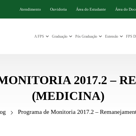
Atendimento
Ouvidoria
Área do Estudante
Área do Doc
A FPS
Graduação
Pós Graduação
Extensão
FPS Di
ONITORIA 2017.2 –
(MEDICINA)
og
Programa de Monitoria 2017.2 – Remanejamen