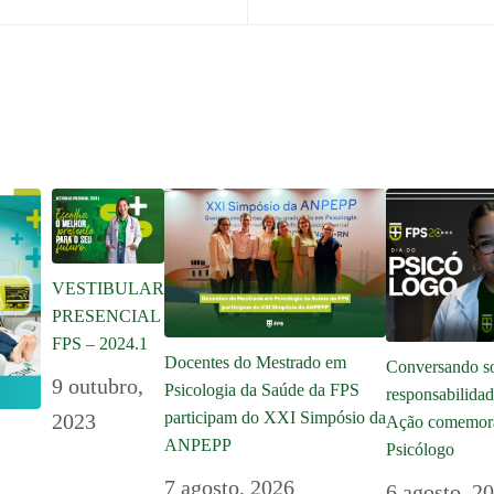
VESTIBULAR
PRESENCIAL
FPS – 2024.1
Docentes do Mestrado em
Conversando so
9 outubro,
Psicologia da Saúde da FPS
responsabilida
participam do XXI Simpósio da
2023
Ação comemora
ANPEPP
Psicólogo
7 agosto, 2026
6 agosto, 2