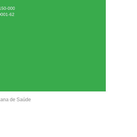
.150-000
0001-62
ucana de Saúde