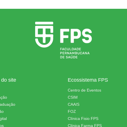
do site
Ecossistema FPS
Centro de Eventos
ação
CSIM
raduação
CAAIS
ão
FOZ
ital
Clínica Fisio FPS
os
Clínica Farma FPS