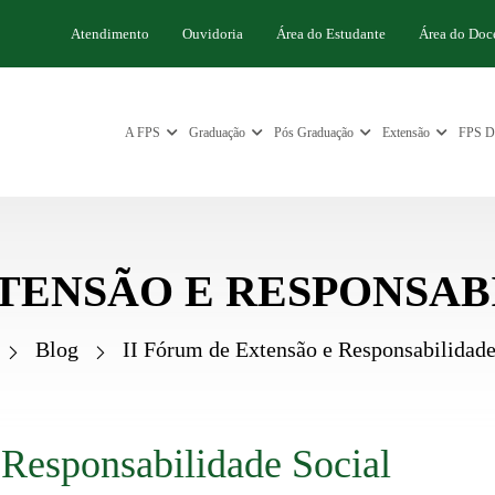
Atendimento
Ouvidoria
Área do Estudante
Área do Doc
A FPS
Graduação
Pós Graduação
Extensão
FPS Di
XTENSÃO E RESPONSAB
Blog
II Fórum de Extensão e Responsabilidade
 Responsabilidade Social