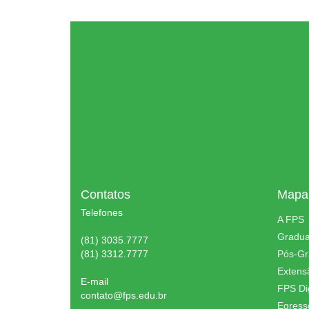
Contatos
Mapa 
Telefones
A FPS
Gradu
(81) 3035.7777
(81) 3312.7777
Pós-G
Extens
E-mail
FPS Dig
contato@fps.edu.br
Egress