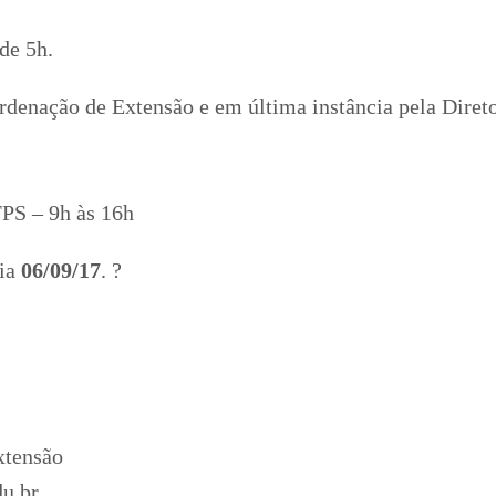
de 5h.
rdenação de Extensão e em última instância pela Diret
FPS – 9h às 16h
dia
06/09/17
. ?
xtensão
du.br