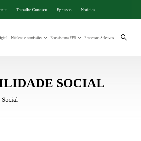
ente
Trabalhe Conosco
Egressos
Notícias
gital
Núcleos e comissões
Ecossistema FPS
Processos Seletivos
ILIDADE SOCIAL
 Social