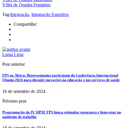
Vôlei de Quadra Feminino
Tag:
Integração
,
Integração Esportiva
Compartilhe:
Luma Lima
Post anterior
FPS na África: Representantes participam da Conferência Internacional
Ubuntu 2024 para discutir inovações na educação e nos serviços de saúde
16 de setembro de 2024
Próximo post
Programação da IV SIPAT FPS busca estimular segurança e bem-estar no
ambiente de trabalho
18 de setembro de 2024