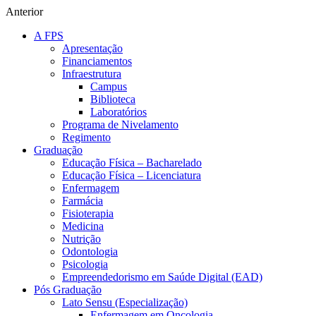
Anterior
A FPS
Apresentação
Financiamentos
Infraestrutura
Campus
Biblioteca
Laboratórios
Programa de Nivelamento
Regimento
Graduação
Educação Física – Bacharelado
Educação Física – Licenciatura
Enfermagem
Farmácia
Fisioterapia
Medicina
Nutrição
Odontologia
Psicologia
Empreendedorismo em Saúde Digital (EAD)
Pós Graduação
Lato Sensu (Especialização)
Enfermagem em Oncologia