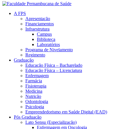
A FPS
Apresentação
Financiamentos
Infraestrutura
Campus
Biblioteca
Laboratórios
Programa de Nivelamento
Regimento
Graduação
Educação Física – Bacharelado
Educação Física – Licenciatura
Enfermagem
Farmácia
Fisioterapia
Medicina
Nutrição
Odontologia
Psicologia
Empreendedorismo em Saúde Digital (EAD)
Pós Graduação
Lato Sensu (Especialização)
Enfermagem em Oncologia