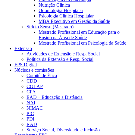
Nutrição Clínica
Odontologia Hospitalar
Psicologia Clínica Hospitalar
MBA Executivo em Gestão da Saúde
Stricto Sensu (Mestrado)
Mestrado Profissional em Educação para o
Ensino na Área de Saúde
Mestrado Profissional em Psicologia da Saúde
Extensão
Atividades de Extensão e Resp. Social
Política da Extensão e Resp. Social
FPS Digital
Núcleos e comissões
Comitê de Ética
CDD
COLAP
CPA
EAD – Educação a Distância
NAI
NIMAC
PIC
PDI
RAD
Serviço Social, Diversidade e Inclusão