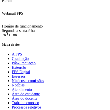
E-mail
:
contato@fps.edu.br
Webmail FPS
Acesse aqui o seu e-mail
Horário de funcionamento
Segunda a sexta-feira
7h às 18h
Mapa do site
A FPS
Graduação
Pós-Graduação
Extensão
FPS Digital
Egressos
Núcleos e comissões
Notícias
Atendimento
Área do estudante
Área do docente
Trabalhe conosco
Processos seletivos