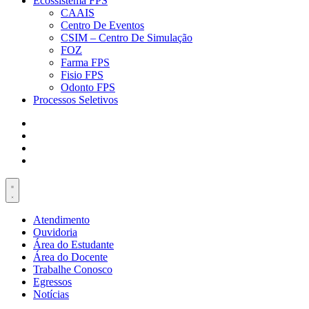
Ecossistema FPS
CAAIS
Centro De Eventos
CSIM – Centro De Simulação
FOZ
Farma FPS
Fisio FPS
Odonto FPS
Processos Seletivos
Atendimento
Ouvidoria
Área do Estudante
Área do Docente
Trabalhe Conosco
Egressos
Notícias