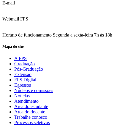
E-mail
contato@fps.edu.br
Webmail FPS
Acesse aqui o seu e-mail
Horário de funcionamento Segunda a sexta-feira 7h às 18h
Mapa do site
A FPS
Graduação
Pós-Graduação
Extensão
FPS Digital
Egressos
Núcleos e comissões
Notícias
Atendimento
Área do estudante
Área do docente
Trabalhe conosco
Processos seletivos