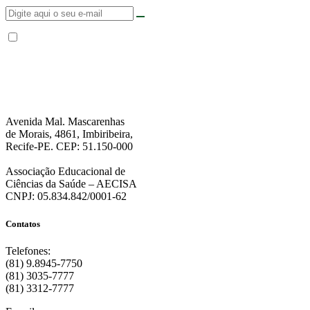
Não enviamos SPAM. “Ao fornecer seus dados, Você permite que a FPS
encaminhe notícias, novidades, promoções e eventos da FPS de forma mais
personalizada. Para mais informações, sugerimos que você acesse nossa
Política de Privacidade
.”
Avenida Mal. Mascarenhas
de Morais, 4861, Imbiribeira,
Recife-PE. CEP: 51.150-000
Associação Educacional de
Ciências da Saúde – AECISA
CNPJ: 05.834.842/0001-62
Contatos
Telefones:
(81) 9.8945-7750
(81) 3035-7777
(81) 3312-7777