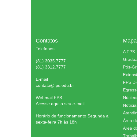
Contatos
Mapa 
Telefones
A FPS
Gradu
(81) 3035.7777
(81) 3312.7777
Pós-G
Extens
E-mail
FPS Dig
contato@fps.edu.br
Egress
Webmail FPS
Núcleo
Acesse aqui o seu e-mail
Notícia
Atendi
Horário de funcionamento Segunda a
Área d
sexta-feira 7h às 18h
Área d
Trabal