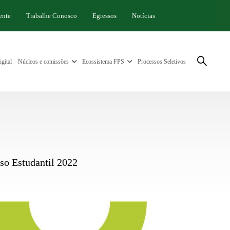
ente
Trabalhe Conosco
Egressos
Notícias
gital
Núcleos e comissões
Ecossistema FPS
Processos Seletivos
so Estudantil 2022