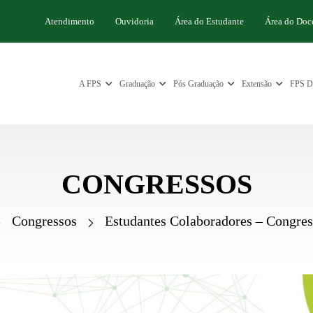
Atendimento
Ouvidoria
Área do Estudante
Área do Doc
A FPS
Graduação
Pós Graduação
Extensão
FPS Di
CONGRESSOS
Congressos
Estudantes Colaboradores – Congres