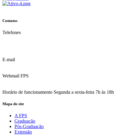
Contatos
Telefones
(81) 3035.7777
(81) 3312.7777
E-mail
contato@fps.edu.br
Webmail FPS
Acesse aqui o seu e-mail
Horário de funcionamento Segunda a sexta-feira 7h às 18h
Mapa do site
A FPS
Graduação
Pós-Graduação
Extensão