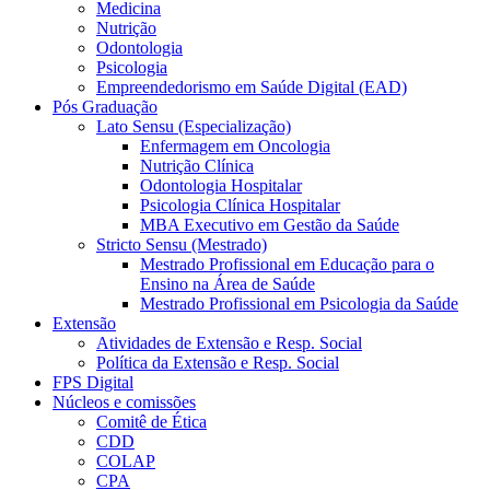
Medicina
Nutrição
Odontologia
Psicologia
Empreendedorismo em Saúde Digital (EAD)
Pós Graduação
Lato Sensu (Especialização)
Enfermagem em Oncologia
Nutrição Clínica
Odontologia Hospitalar
Psicologia Clínica Hospitalar
MBA Executivo em Gestão da Saúde
Stricto Sensu (Mestrado)
Mestrado Profissional em Educação para o
Ensino na Área de Saúde
Mestrado Profissional em Psicologia da Saúde
Extensão
Atividades de Extensão e Resp. Social
Política da Extensão e Resp. Social
FPS Digital
Núcleos e comissões
Comitê de Ética
CDD
COLAP
CPA