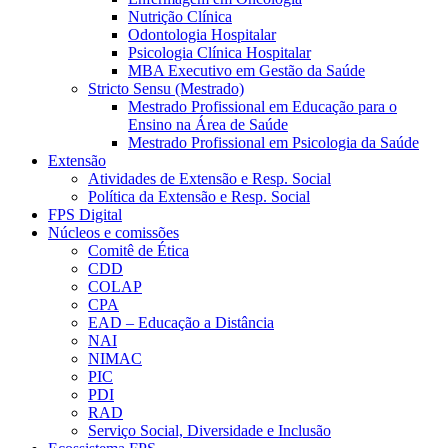
Nutrição Clínica
Odontologia Hospitalar
Psicologia Clínica Hospitalar
MBA Executivo em Gestão da Saúde
Stricto Sensu (Mestrado)
Mestrado Profissional em Educação para o
Ensino na Área de Saúde
Mestrado Profissional em Psicologia da Saúde
Extensão
Atividades de Extensão e Resp. Social
Política da Extensão e Resp. Social
FPS Digital
Núcleos e comissões
Comitê de Ética
CDD
COLAP
CPA
EAD – Educação a Distância
NAI
NIMAC
PIC
PDI
RAD
Serviço Social, Diversidade e Inclusão