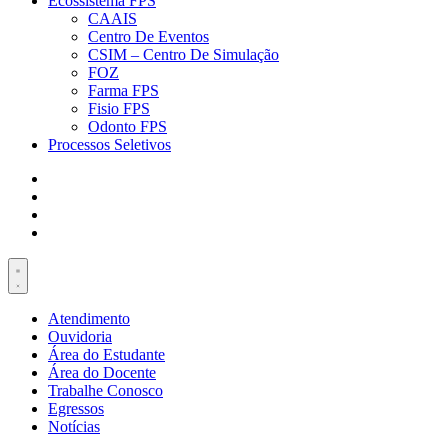
Ecossistema FPS
CAAIS
Centro De Eventos
CSIM – Centro De Simulação
FOZ
Farma FPS
Fisio FPS
Odonto FPS
Processos Seletivos
Atendimento
Ouvidoria
Área do Estudante
Área do Docente
Trabalhe Conosco
Egressos
Notícias