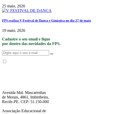
25 maio, 2026
FPS realiza V Festival de Dança e Ginástica no dia 27 de maio
19 maio, 2026
Cadastre o seu email e fique
por dentro das novidades da FPS.
Não enviamos SPAM. “Ao fornecer seus dados, Você permite que a FPS
encaminhe notícias, novidades, promoções e eventos da FPS de forma mais
personalizada. Para mais informações, sugerimos que você acesse nossa
Política de Privacidade
.”
Avenida Mal. Mascarenhas
de Morais, 4861, Imbiribeira,
Recife-PE. CEP: 51.150-000
Associação Educacional de