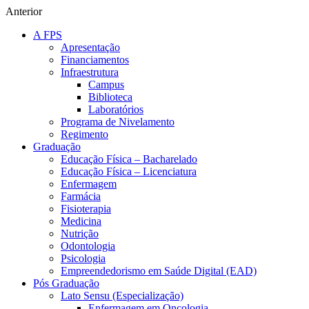
Anterior
A FPS
Apresentação
Financiamentos
Infraestrutura
Campus
Biblioteca
Laboratórios
Programa de Nivelamento
Regimento
Graduação
Educação Física – Bacharelado
Educação Física – Licenciatura
Enfermagem
Farmácia
Fisioterapia
Medicina
Nutrição
Odontologia
Psicologia
Empreendedorismo em Saúde Digital (EAD)
Pós Graduação
Lato Sensu (Especialização)
Enfermagem em Oncologia