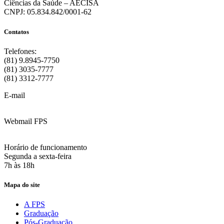
Ciências da Saúde – AECISA
CNPJ: 05.834.842/0001-62
Contatos
Telefones:
(81) 9.8945-7750
(81) 3035-7777
(81) 3312-7777
E-mail
:
contato@fps.edu.br
Webmail FPS
Acesse aqui o seu e-mail
Horário de funcionamento
Segunda a sexta-feira
7h às 18h
Mapa do site
A FPS
Graduação
Pós-Graduação