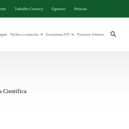
ente
Trabalhe Conosco
Egressos
Notícias
gital
Núcleos e comissões
Ecossistema FPS
Processos Seletivos
 Científica