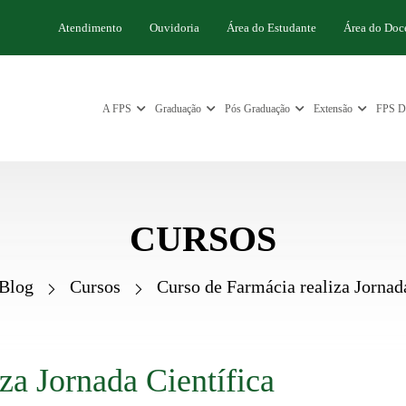
Atendimento
Ouvidoria
Área do Estudante
Área do Doc
A FPS
Graduação
Pós Graduação
Extensão
FPS Di
CURSOS
Blog
Cursos
Curso de Farmácia realiza Jornada
za Jornada Científica