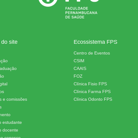
do site
Ecossistema FPS
Centro de Eventos
ação
CSIM
raduação
CAAIS
ão
FOZ
ital
Clínica Fisio FPS
os
Clínica Farma FPS
s e comissões
Clínica Odonto FPS
s
mento
o estudante
o docente
he conosco