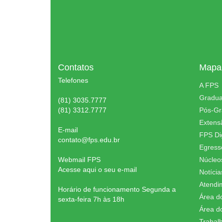
Contatos
Mapa 
Telefones
A FPS
Gradu
(81) 3035.7777
(81) 3312.7777
Pós-G
Extens
E-mail
FPS Dig
contato@fps.edu.br
Egress
Webmail FPS
Núcleo
Acesse aqui o seu e-mail
Notícia
Atendi
Horário de funcionamento Segunda a
Área d
sexta-feira 7h às 18h
Área d
Trabal