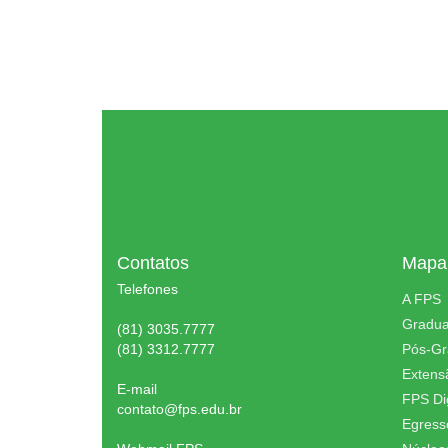
Contatos
Mapa 
Telefones
A FPS
Gradu
(81) 3035.7777
(81) 3312.7777
Pós-G
Extens
E-mail
FPS Dig
contato@fps.edu.br
Egress