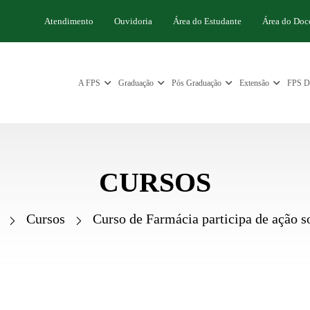
Atendimento
Ouvidoria
Área do Estudante
Área do Doc
A FPS
Graduação
Pós Graduação
Extensão
FPS Di
CURSOS
Cursos
Curso de Farmácia participa de ação so