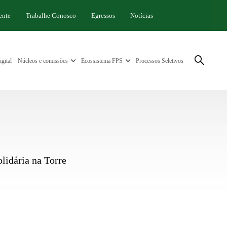
ente
Trabalhe Conosco
Egressos
Notícias
gital
Núcleos e comissões
Ecossistema FPS
Processos Seletivos
lidária na Torre