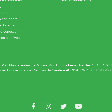
s e comissões
Clínica Odonto FPS
s
mento
o estudante
o docente
he conosco
sos seletivos
 Mal. Mascarenhas de Morais, 4861, Imbiribeira, Recife-PE. CEP: 51
ação Educacional de Ciências da Saúde – AECISA. CNPJ: 05.834.842/