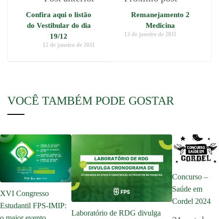
Confira aqui o listão
Remanejamento 2
do Vestibular do dia
Medicina
13 de janeiro de 2011
19/12
12 de janeiro de 2011
VOCÊ TAMBÉM PODE GOSTAR
Concurso –
Saúde em
XVI Congresso
Cordel 2024
Estudantil FPS-IMIP:
Laboratório de RDG divulga
o maior evento