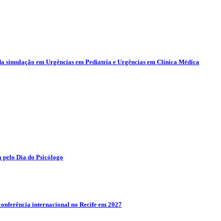
da simulação em Urgências em Pediatria e Urgências em Clínica Médica
 pelo Dia do Psicólogo
conferência internacional no Recife em 2027