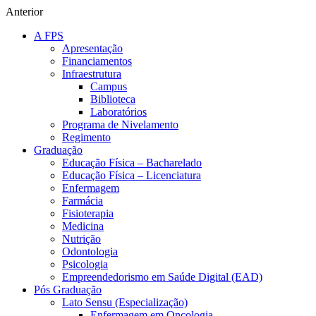
Anterior
A FPS
Apresentação
Financiamentos
Infraestrutura
Campus
Biblioteca
Laboratórios
Programa de Nivelamento
Regimento
Graduação
Educação Física – Bacharelado
Educação Física – Licenciatura
Enfermagem
Farmácia
Fisioterapia
Medicina
Nutrição
Odontologia
Psicologia
Empreendedorismo em Saúde Digital (EAD)
Pós Graduação
Lato Sensu (Especialização)
Enfermagem em Oncologia