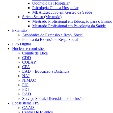
Odontologia Hospitalar
Psicologia Clínica Hospitalar
MBA Executivo em Gestão da Saúde
Stricto Sensu (Mestrado)
Mestrado Profissional em Educação para o Ensino
Mestrado Profissional em Psicologia da Saúde
Extensão
Atividades de Extensão e Resp. Social
Política da Extensão e Resp. Social
FPS Digital
Núcleos e comissões
Comitê de Ética
CDD
COLAP
CPA
EAD – Educação a Distância
NAI
NIMAC
PIC
PDI
RAD
Serviço Social, Diversidade e Inclusão
Ecossistema FPS
CAAIS
Centro De Eventos