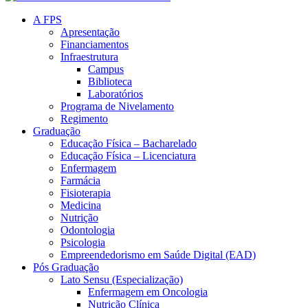
A FPS
Apresentação
Financiamentos
Infraestrutura
Campus
Biblioteca
Laboratórios
Programa de Nivelamento
Regimento
Graduação
Educação Física – Bacharelado
Educação Física – Licenciatura
Enfermagem
Farmácia
Fisioterapia
Medicina
Nutrição
Odontologia
Psicologia
Empreendedorismo em Saúde Digital (EAD)
Pós Graduação
Lato Sensu (Especialização)
Enfermagem em Oncologia
Nutrição Clínica