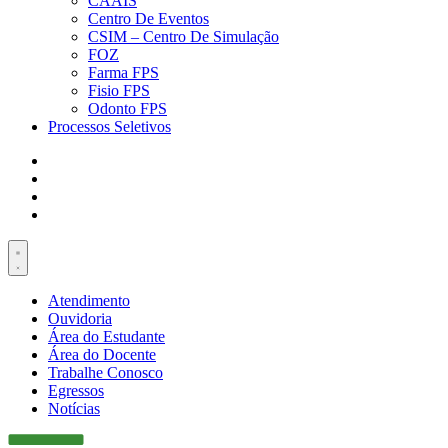
CAAIS
Centro De Eventos
CSIM – Centro De Simulação
FOZ
Farma FPS
Fisio FPS
Odonto FPS
Processos Seletivos
Atendimento
Ouvidoria
Área do Estudante
Área do Docente
Trabalhe Conosco
Egressos
Notícias