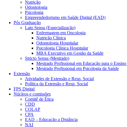
Nutrição
Odontologia
Psicologia
Empreendedorismo em Saúde Digital (EAD)
Pós Graduação
Lato Sensu (Especialização)
Enfermagem em Oncologia
Nutrição Clínica
Odontologia Hospitalar
Psicologia Clínica Hospitalar
MBA Executivo em Gestão da Saúde
Stricto Sensu (Mestrado)
Mestrado Profissional em Educação para o Ensino
Mestrado Profissional em Psicologia da Saúde
Extensão
Atividades de Extensão e Resp. Social
Política da Extensão e Resp. Social
FPS Digital
Núcleos e comissões
Comitê de Ética
CDD
COLAP
CPA
EAD – Educação a Distância
NAI