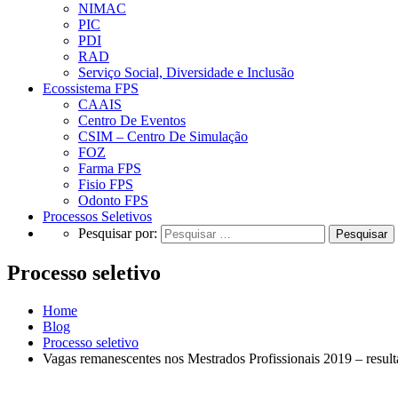
NIMAC
PIC
PDI
RAD
Serviço Social, Diversidade e Inclusão
Ecossistema FPS
CAAIS
Centro De Eventos
CSIM – Centro De Simulação
FOZ
Farma FPS
Fisio FPS
Odonto FPS
Processos Seletivos
Pesquisar por:
Processo seletivo
Home
Blog
Processo seletivo
Vagas remanescentes nos Mestrados Profissionais 2019 – result