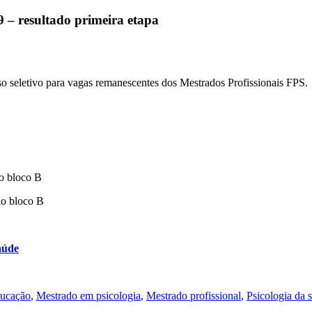
 – resultado primeira etapa
so seletivo para vagas remanescentes dos Mestrados Profissionais FPS.
do bloco B
do bloco B
aúde
ducação
,
Mestrado em psicologia
,
Mestrado profissional
,
Psicologia da 