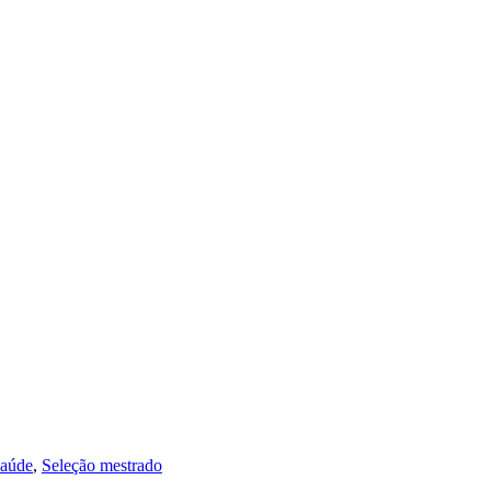
saúde
,
Seleção mestrado