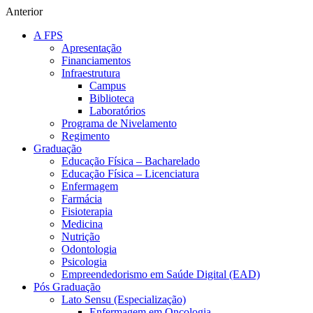
Anterior
A FPS
Apresentação
Financiamentos
Infraestrutura
Campus
Biblioteca
Laboratórios
Programa de Nivelamento
Regimento
Graduação
Educação Física – Bacharelado
Educação Física – Licenciatura
Enfermagem
Farmácia
Fisioterapia
Medicina
Nutrição
Odontologia
Psicologia
Empreendedorismo em Saúde Digital (EAD)
Pós Graduação
Lato Sensu (Especialização)
Enfermagem em Oncologia