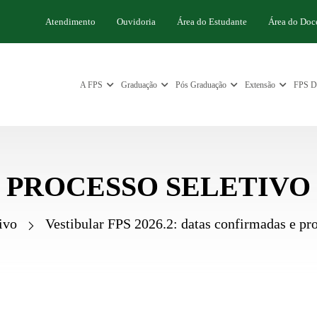
Atendimento
Ouvidoria
Área do Estudante
Área do Doc
A FPS
Graduação
Pós Graduação
Extensão
FPS Di
PROCESSO SELETIVO
ivo
Vestibular FPS 2026.2: datas confirmadas e pr