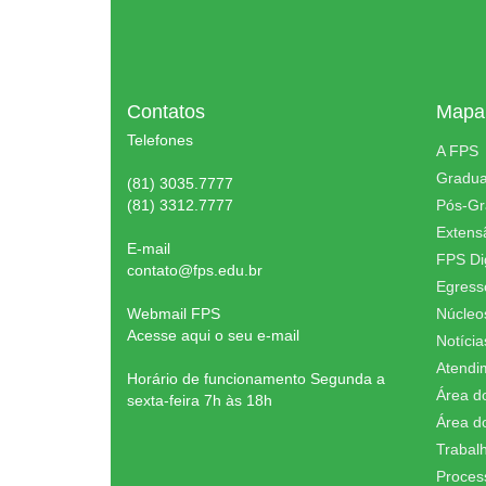
Contatos
Mapa 
Telefones
A FPS
Gradu
(81) 3035.7777
(81) 3312.7777
Pós-G
Extens
E-mail
FPS Dig
contato@fps.edu.br
Egress
Webmail FPS
Núcleo
Acesse aqui o seu e-mail
Notícia
Atendi
Horário de funcionamento Segunda a
Área d
sexta-feira 7h às 18h
Área d
Trabal
Proces