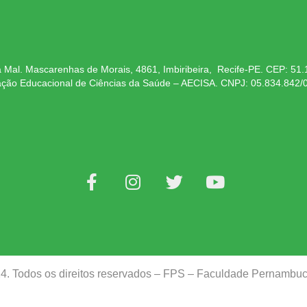
 Mal. Mascarenhas de Morais, 4861, Imbiribeira, Recife-PE. CEP: 51
ação Educacional de Ciências da Saúde – AECISA. CNPJ: 05.834.842/
24. Todos os direitos reservados – FPS – Faculdade Pernamb