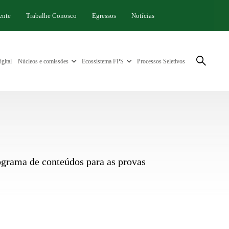
ente
Trabalhe Conosco
Egressos
Notícias
gital
Núcleos e comissões
Ecossistema FPS
Processos Seletivos
ograma de conteúdos para as provas