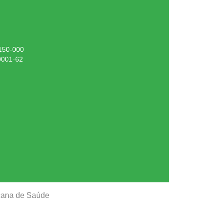
.150-000
0001-62
ucana de Saúde