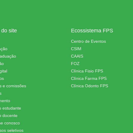
do site
Ecossistema FPS
Centro de Eventos
ação
CSIM
raduação
CAAIS
ão
FOZ
ital
Clínica Fisio FPS
os
Clínica Farma FPS
s e comissões
Clínica Odonto FPS
s
mento
o estudante
o docente
he conosco
sos seletivos