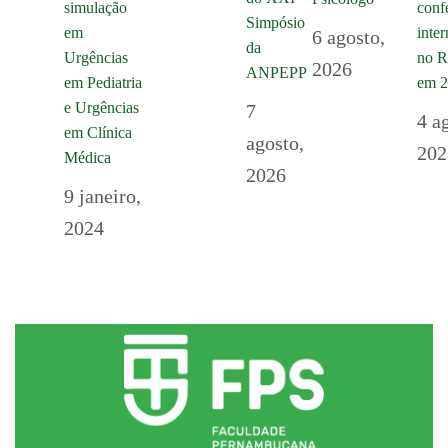
simulação
conf
Simpósio
em
inte
6 agosto,
da
Urgências
no R
2026
ANPEPP
em Pediatria
em 
e Urgências
7
4 a
em Clínica
agosto,
202
Médica
2026
9 janeiro,
2024