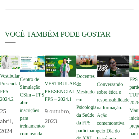
VOCÊ TAMBÉM PODE GOSTAR
Vestibular
Docentes
Centro de
FPS
Presencial
VESTIBULAR
do
Conversando
Simulação
parti
FPS –
PRESENCIAL
Mestrado
sobre ética e
CSim – FPS
TU
2024.2
FPS – 2024.1
em
responsabilidade
abre
2026
Psicologia
na formação:
inscrições
25
9 outubro,
Mani
da Saúde
Ação
para
inici
abril,
2023
da FPS
comemorativa
treinamentos
prep
2024
participam
pelo Dia do
com uso da
para 
do XXI
Psicólogo