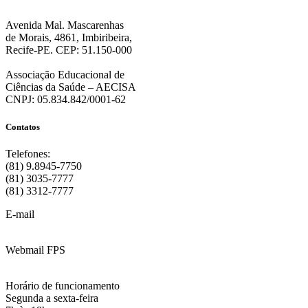
Avenida Mal. Mascarenhas
de Morais, 4861, Imbiribeira,
Recife-PE. CEP: 51.150-000
Associação Educacional de
Ciências da Saúde – AECISA
CNPJ: 05.834.842/0001-62
Contatos
Telefones:
(81) 9.8945-7750
(81) 3035-7777
(81) 3312-7777
E-mail
:
contato@fps.edu.br
Webmail FPS
Acesse aqui o seu e-mail
Horário de funcionamento
Segunda a sexta-feira