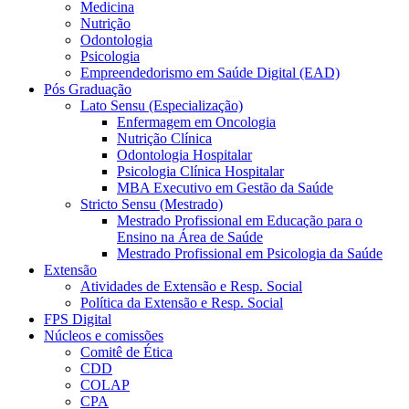
Medicina
Nutrição
Odontologia
Psicologia
Empreendedorismo em Saúde Digital (EAD)
Pós Graduação
Lato Sensu (Especialização)
Enfermagem em Oncologia
Nutrição Clínica
Odontologia Hospitalar
Psicologia Clínica Hospitalar
MBA Executivo em Gestão da Saúde
Stricto Sensu (Mestrado)
Mestrado Profissional em Educação para o
Ensino na Área de Saúde
Mestrado Profissional em Psicologia da Saúde
Extensão
Atividades de Extensão e Resp. Social
Política da Extensão e Resp. Social
FPS Digital
Núcleos e comissões
Comitê de Ética
CDD
COLAP
CPA