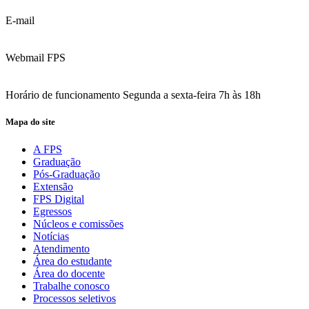
E-mail
contato@fps.edu.br
Webmail FPS
Acesse aqui o seu e-mail
Horário de funcionamento Segunda a sexta-feira 7h às 18h
Mapa do site
A FPS
Graduação
Pós-Graduação
Extensão
FPS Digital
Egressos
Núcleos e comissões
Notícias
Atendimento
Área do estudante
Área do docente
Trabalhe conosco
Processos seletivos