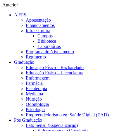
Anterior
A FPS
Apresentação
Financiamentos
Infraestrutura
Campus
Biblioteca
Laboratórios
Programa de Nivelamento
Regimento
Graduação
Educação Física – Bacharelado
Educação Física – Licenciatura
Enfermagem
Farmácia
Fisioterapia
Medicina
Nutrição
Odontologia
Psicologia
Empreendedorismo em Saúde Digital (EAD)
Pós Graduação
Lato Sensu (Especialização)
Enfermagem em Oncologia