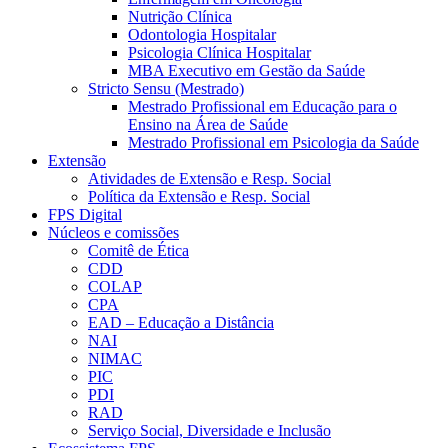
Nutrição Clínica
Odontologia Hospitalar
Psicologia Clínica Hospitalar
MBA Executivo em Gestão da Saúde
Stricto Sensu (Mestrado)
Mestrado Profissional em Educação para o
Ensino na Área de Saúde
Mestrado Profissional em Psicologia da Saúde
Extensão
Atividades de Extensão e Resp. Social
Política da Extensão e Resp. Social
FPS Digital
Núcleos e comissões
Comitê de Ética
CDD
COLAP
CPA
EAD – Educação a Distância
NAI
NIMAC
PIC
PDI
RAD
Serviço Social, Diversidade e Inclusão