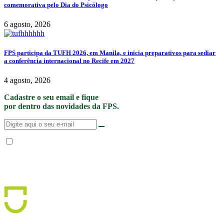
comemorativa pelo Dia do Psicólogo
6 agosto, 2026
FPS participa da TUFH 2026, em Manila, e inicia preparativos para sediar
a conferência internacional no Recife em 2027
4 agosto, 2026
Cadastre o seu email e fique
por dentro das novidades da FPS.
Não enviamos SPAM. “Ao fornecer seus dados, Você permite que a FPS
encaminhe notícias, novidades, promoções e eventos da FPS de forma mais
personalizada. Para mais informações, sugerimos que você acesse nossa
Política de Privacidade
.”