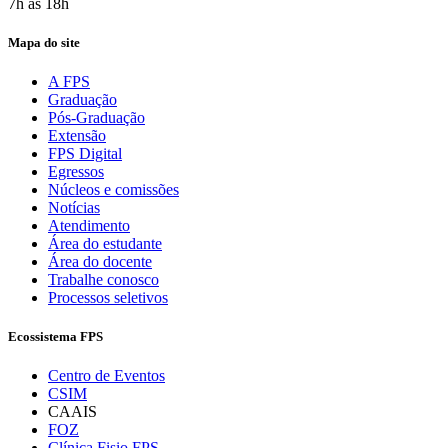
7h às 18h
Mapa do site
A FPS
Graduação
Pós-Graduação
Extensão
FPS Digital
Egressos
Núcleos e comissões
Notícias
Atendimento
Área do estudante
Área do docente
Trabalhe conosco
Processos seletivos
Ecossistema FPS
Centro de Eventos
CSIM
CAAIS
FOZ
Clínica Fisio FPS