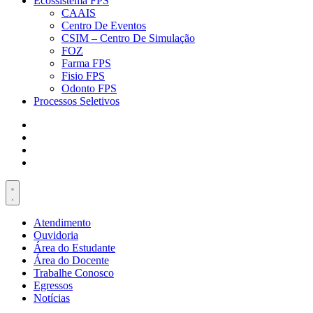
Ecossistema FPS
CAAIS
Centro De Eventos
CSIM – Centro De Simulação
FOZ
Farma FPS
Fisio FPS
Odonto FPS
Processos Seletivos
Atendimento
Ouvidoria
Área do Estudante
Área do Docente
Trabalhe Conosco
Egressos
Notícias