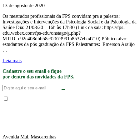
13 de agosto de 2020
Os mestrados profissionais da FPS convidam pra a palestra:
Investigações e Intervenções da Psicologia Social e da Psicologia da
Saúde Dia: 21/08/20 – 16h às 17h30 (Link da sala: https://fps-
edu.webex.com/fps-edu/onstage/g.php?
MTID=e92c408dbb58c92673991a8537eba4710) Público alvo:
estudantes da pós-graduação da FPS Palestrantes: Emerson Araújo
…
Leia mais
Cadastre o seu email e fique
por dentro das novidades da FPS.
Não enviamos SPAM. “Ao fornecer seus dados, Você permite que a FPS
encaminhe notícias, novidades, promoções e eventos da FPS de forma mais
personalizada. Para mais informações, sugerimos que você acesse nossa
Política de Privacidade
.”
Avenida Mal. Mascarenhas