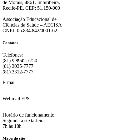
de Morais, 4861, Imbiribeira,
Recife-PE. CEP: 51.150-000
Associação Educacional de
Ciências da Saúde – AECISA
CNPJ: 05.834.842/0001-62
Contatos
Telefones:
(81) 9.8945-7750
(81) 3035-7777
(81) 3312-7777
E-mail
:
contato@fps.edu.br
Webmail FPS
Acesse aqui o seu e-mail
Horário de funcionamento
Segunda a sexta-feira
7h às 18h
Mapa do site