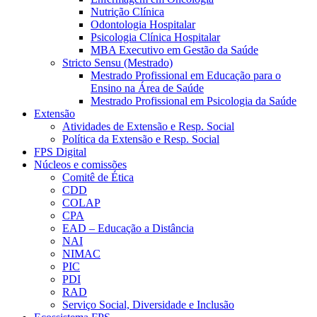
Nutrição Clínica
Odontologia Hospitalar
Psicologia Clínica Hospitalar
MBA Executivo em Gestão da Saúde
Stricto Sensu (Mestrado)
Mestrado Profissional em Educação para o
Ensino na Área de Saúde
Mestrado Profissional em Psicologia da Saúde
Extensão
Atividades de Extensão e Resp. Social
Política da Extensão e Resp. Social
FPS Digital
Núcleos e comissões
Comitê de Ética
CDD
COLAP
CPA
EAD – Educação a Distância
NAI
NIMAC
PIC
PDI
RAD
Serviço Social, Diversidade e Inclusão