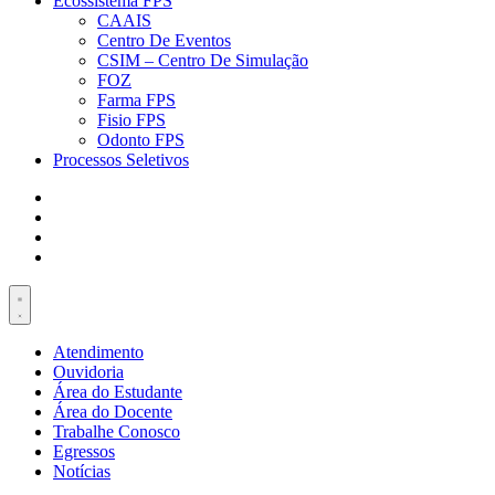
Ecossistema FPS
CAAIS
Centro De Eventos
CSIM – Centro De Simulação
FOZ
Farma FPS
Fisio FPS
Odonto FPS
Processos Seletivos
Atendimento
Ouvidoria
Área do Estudante
Área do Docente
Trabalhe Conosco
Egressos
Notícias