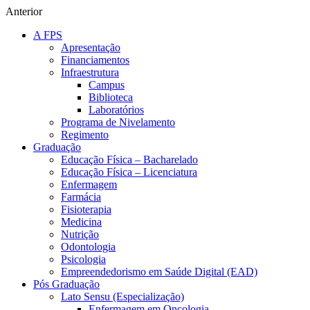
Anterior
A FPS
Apresentação
Financiamentos
Infraestrutura
Campus
Biblioteca
Laboratórios
Programa de Nivelamento
Regimento
Graduação
Educação Física – Bacharelado
Educação Física – Licenciatura
Enfermagem
Farmácia
Fisioterapia
Medicina
Nutrição
Odontologia
Psicologia
Empreendedorismo em Saúde Digital (EAD)
Pós Graduação
Lato Sensu (Especialização)
Enfermagem em Oncologia