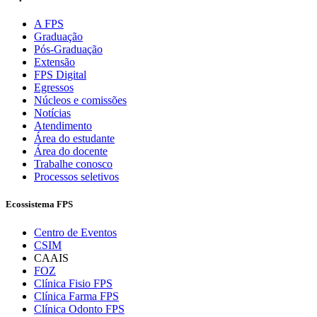
A FPS
Graduação
Pós-Graduação
Extensão
FPS Digital
Egressos
Núcleos e comissões
Notícias
Atendimento
Área do estudante
Área do docente
Trabalhe conosco
Processos seletivos
Ecossistema FPS
Centro de Eventos
CSIM
CAAIS
FOZ
Clínica Fisio FPS
Clínica Farma FPS
Clínica Odonto FPS