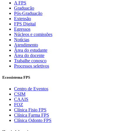
A FPS
Graduação
Pós-Graduação
Extensão
FPS Digital
Egressos
Núcleos e comissões
Notícias
Atendimento
Área do estudante
Área do docente
Trabalhe conosco
Processos seletivos
Ecossistema FPS
Centro de Eventos
CSIM
CAAIS
FOZ
Clínica Fisio FPS
Clínica Farma FPS
Clínica Odonto FPS