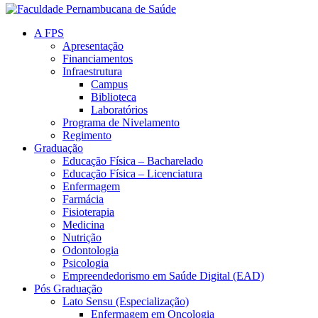
A FPS
Apresentação
Financiamentos
Infraestrutura
Campus
Biblioteca
Laboratórios
Programa de Nivelamento
Regimento
Graduação
Educação Física – Bacharelado
Educação Física – Licenciatura
Enfermagem
Farmácia
Fisioterapia
Medicina
Nutrição
Odontologia
Psicologia
Empreendedorismo em Saúde Digital (EAD)
Pós Graduação
Lato Sensu (Especialização)
Enfermagem em Oncologia