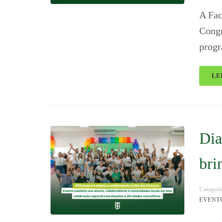
A Fac
Congr
progr
LE
Dia
bri
Categori
EVENT