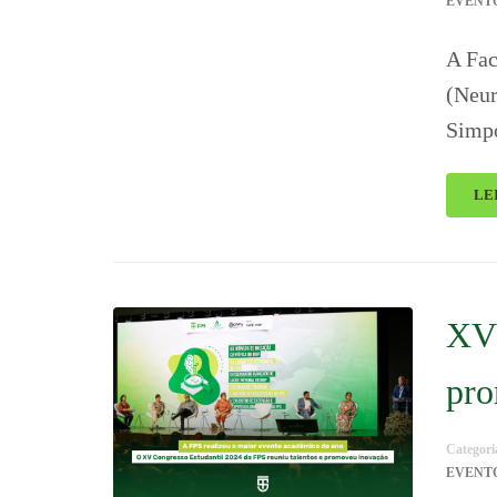
EVENT
A Fac
(Neur
Simpó
LE
XV 
pro
Categori
EVENT