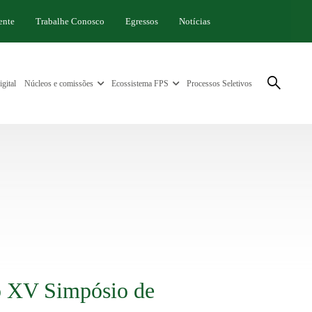
ente
Trabalhe Conosco
Egressos
Notícias
gital
Núcleos e comissões
Ecossistema FPS
Processos Seletivos
o XV Simpósio de