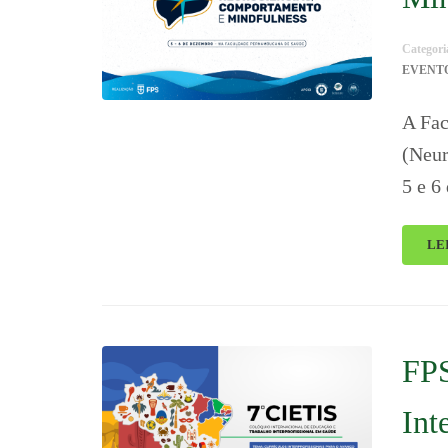
Categori
EVENT
A Fac
(Neur
5 e 6
LE
FPS
Int