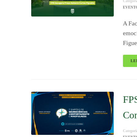
Categori
EVENT
A Fac
emoci
Figue
LE
FPS
Com
Categori