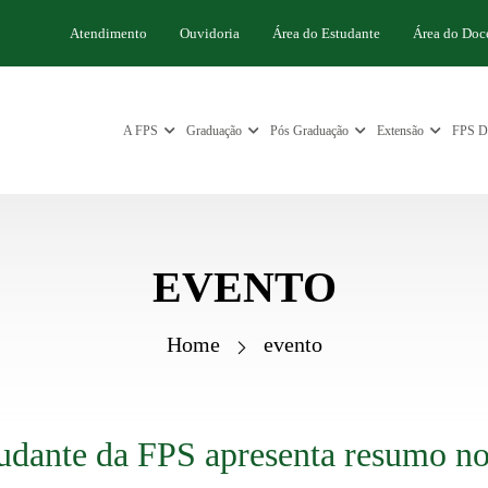
Atendimento
Ouvidoria
Área do Estudante
Área do Doc
A FPS
Graduação
Pós Graduação
Extensão
FPS Di
EVENTO
Home
evento
udante da FPS apresenta resumo n