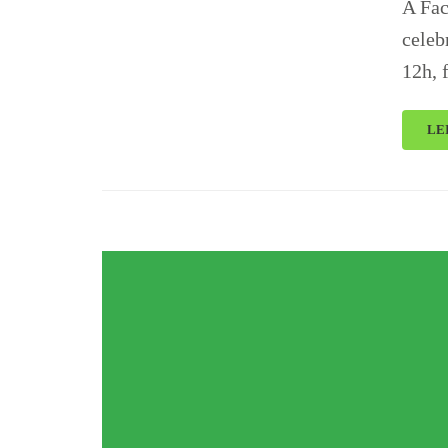
A Fac
celeb
12h, 
LE