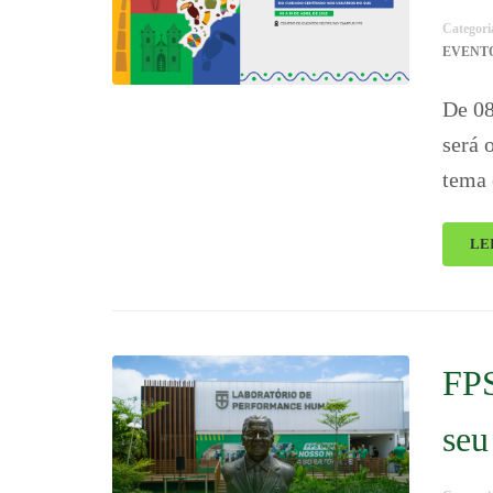
Categori
EVENT
De 08
será 
tema 
LE
FPS
seu