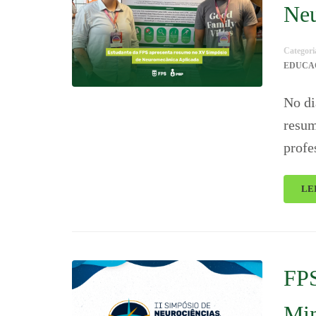
Neu
Categori
EDUCA
No di
resum
profe
LE
FPS
Min