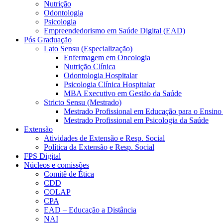
Nutrição
Odontologia
Psicologia
Empreendedorismo em Saúde Digital (EAD)
Pós Graduação
Lato Sensu (Especialização)
Enfermagem em Oncologia
Nutrição Clínica
Odontologia Hospitalar
Psicologia Clínica Hospitalar
MBA Executivo em Gestão da Saúde
Stricto Sensu (Mestrado)
Mestrado Profissional em Educação para o Ensino
Mestrado Profissional em Psicologia da Saúde
Extensão
Atividades de Extensão e Resp. Social
Política da Extensão e Resp. Social
FPS Digital
Núcleos e comissões
Comitê de Ética
CDD
COLAP
CPA
EAD – Educação a Distância
NAI