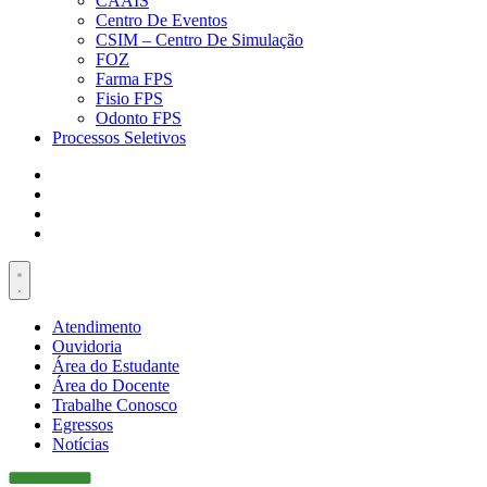
CAAIS
Centro De Eventos
CSIM – Centro De Simulação
FOZ
Farma FPS
Fisio FPS
Odonto FPS
Processos Seletivos
Atendimento
Ouvidoria
Área do Estudante
Área do Docente
Trabalhe Conosco
Egressos
Notícias