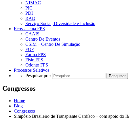
NIMAC
PIC
PDI
RAD
Serviço Social, Diversidade e Inclusão
Ecossistema FPS
CAAIS
Centro De Eventos
CSIM – Centro De Simulação
FOZ
Farma FPS
Fisio FPS
Odonto FPS
Processos Seletivos
Pesquisar por:
Congressos
Home
Blog
Congressos
Simpósio Brasileiro de Transplante Cardíaco – com apoio do I