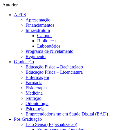
Anterior
A FPS
Apresentação
Financiamentos
Infraestrutura
Campus
Biblioteca
Laboratórios
Programa de Nivelamento
Regimento
Graduação
Educação Física – Bacharelado
Educação Física – Licenciatura
Enfermagem
Farmácia
Fisioterapia
Medicina
Nutrição
Odontologia
Psicologia
Empreendedorismo em Saúde Digital (EAD)
Pós Graduação
Lato Sensu (Especialização)
Enfermagem em Oncologia