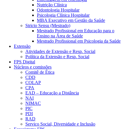
Nutrição Clínica
Odontologia Hospitalar
Psicologia Clínica Hospitalar
MBA Executivo em Gestão da Saúde
Stricto Sensu (Mestrado)
Mestrado Profissional em Educação para o
Ensino na Área de Saúde
Mestrado Profissional em Psicologia da Saúde
Extensão
Atividades de Extensão e Resp. Social
Política da Extensão e Resp. Social
FPS Digital
Núcleos e comissões
Comitê de Ética
CDD
COLAP
CPA
EAD – Educação a Distância
NAI
NIMAC
PIC
PDI
RAD
Serviço Social, Diversidade e Inclusão