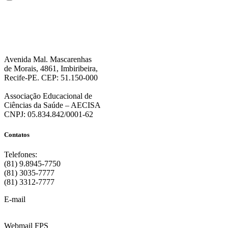
encaminhe notícias, novidades, promoções e eventos da FPS de forma mais
personalizada. Para mais informações, sugerimos que você acesse nossa
Política de Privacidade
.”
Avenida Mal. Mascarenhas
de Morais, 4861, Imbiribeira,
Recife-PE. CEP: 51.150-000
Associação Educacional de
Ciências da Saúde – AECISA
CNPJ: 05.834.842/0001-62
Contatos
Telefones:
(81) 9.8945-7750
(81) 3035-7777
(81) 3312-7777
E-mail
:
contato@fps.edu.br
Webmail FPS