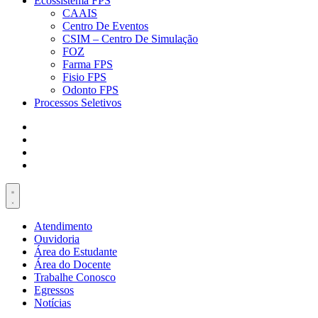
Ecossistema FPS
CAAIS
Centro De Eventos
CSIM – Centro De Simulação
FOZ
Farma FPS
Fisio FPS
Odonto FPS
Processos Seletivos
Atendimento
Ouvidoria
Área do Estudante
Área do Docente
Trabalhe Conosco
Egressos
Notícias