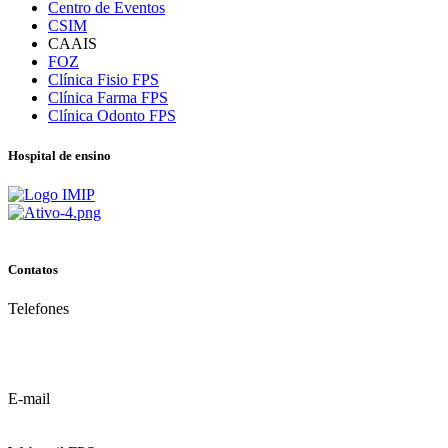
Centro de Eventos
CSIM
CAAIS
FOZ
Clínica Fisio FPS
Clínica Farma FPS
Clínica Odonto FPS
Hospital de ensino
Contatos
Telefones
(81) 3035.7777
(81) 3312.7777
E-mail
contato@fps.edu.br