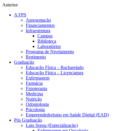
Anterior
A FPS
Apresentação
Financiamentos
Infraestrutura
Campus
Biblioteca
Laboratórios
Programa de Nivelamento
Regimento
Graduação
Educação Física – Bacharelado
Educação Física – Licenciatura
Enfermagem
Farmácia
Fisioterapia
Medicina
Nutrição
Odontologia
Psicologia
Empreendedorismo em Saúde Digital (EAD)
Pós Graduação
Lato Sensu (Especialização)
Enfermagem em Oncologia