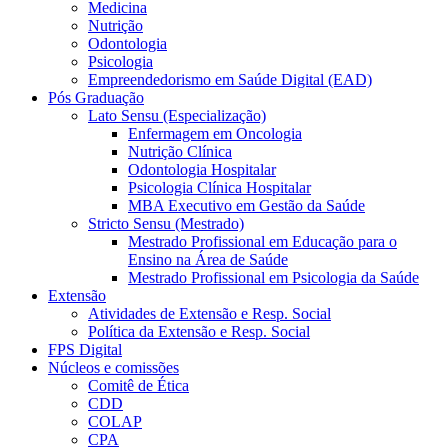
Medicina
Nutrição
Odontologia
Psicologia
Empreendedorismo em Saúde Digital (EAD)
Pós Graduação
Lato Sensu (Especialização)
Enfermagem em Oncologia
Nutrição Clínica
Odontologia Hospitalar
Psicologia Clínica Hospitalar
MBA Executivo em Gestão da Saúde
Stricto Sensu (Mestrado)
Mestrado Profissional em Educação para o
Ensino na Área de Saúde
Mestrado Profissional em Psicologia da Saúde
Extensão
Atividades de Extensão e Resp. Social
Política da Extensão e Resp. Social
FPS Digital
Núcleos e comissões
Comitê de Ética
CDD
COLAP
CPA