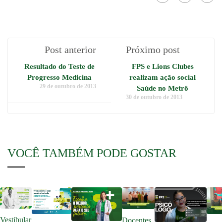
Post anterior
Próximo post
Resultado do Teste de
FPS e Lions Clubes
Progresso Medicina
realizam ação social
29 de outubro de 2013
Saúde no Metrô
30 de outubro de 2013
VOCÊ TAMBÉM PODE GOSTAR
Vestibular
Docentes