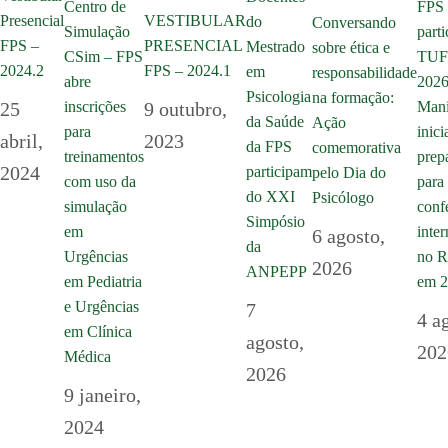
Centro de
FPS
Presencial
VESTIBULAR
do
Conversando
Simulação
parti
FPS –
PRESENCIAL
Mestrado
sobre ética e
CSim – FPS
TU
2024.2
FPS – 2024.1
em
responsabilidade
abre
2026
Psicologia
na formação:
inscrições
25
9 outubro,
Mani
da Saúde
Ação
para
inici
abril,
2023
da FPS
comemorativa
treinamentos
prep
2024
participam
pelo Dia do
com uso da
para 
do XXI
Psicólogo
simulação
conf
Simpósio
em
inte
6 agosto,
da
Urgências
no R
2026
ANPEPP
em Pediatria
em 
e Urgências
7
4 a
em Clínica
agosto,
202
Médica
2026
9 janeiro,
2024