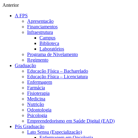
Anterior
A FPS
Apresentação
Financiamentos
Infraestrutura
Campus
Biblioteca
Laboratórios
Programa de Nivelamento
Regimento
Graduação
Educação Física – Bacharelado
Educação Física – Licenciatura
Enfermagem
Farmácia
Fisioterapia
Medicina
Nutrição
Odontologia
Psicologia
Empreendedorismo em Saúde Digital (EAD)
Pós Graduação
Lato Sensu (Especialização)
Enfermagem em Oncologia