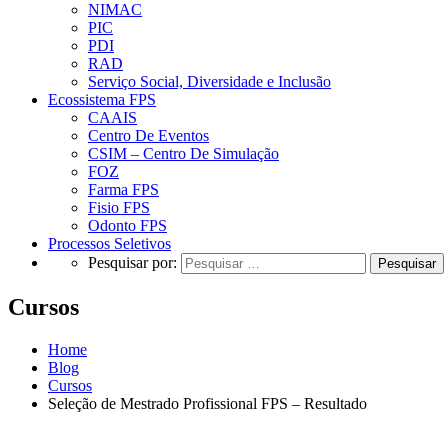
NIMAC
PIC
PDI
RAD
Serviço Social, Diversidade e Inclusão
Ecossistema FPS
CAAIS
Centro De Eventos
CSIM – Centro De Simulação
FOZ
Farma FPS
Fisio FPS
Odonto FPS
Processos Seletivos
Pesquisar por:
Cursos
Home
Blog
Cursos
Seleção de Mestrado Profissional FPS – Resultado