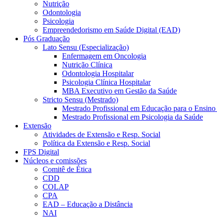
Nutrição
Odontologia
Psicologia
Empreendedorismo em Saúde Digital (EAD)
Pós Graduação
Lato Sensu (Especialização)
Enfermagem em Oncologia
Nutrição Clínica
Odontologia Hospitalar
Psicologia Clínica Hospitalar
MBA Executivo em Gestão da Saúde
Stricto Sensu (Mestrado)
Mestrado Profissional em Educação para o Ensino
Mestrado Profissional em Psicologia da Saúde
Extensão
Atividades de Extensão e Resp. Social
Política da Extensão e Resp. Social
FPS Digital
Núcleos e comissões
Comitê de Ética
CDD
COLAP
CPA
EAD – Educação a Distância
NAI