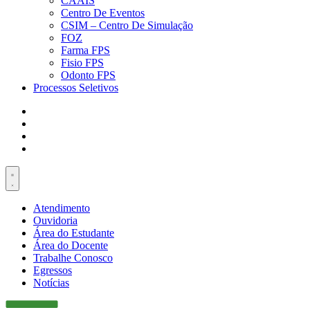
CAAIS
Centro De Eventos
CSIM – Centro De Simulação
FOZ
Farma FPS
Fisio FPS
Odonto FPS
Processos Seletivos
Atendimento
Ouvidoria
Área do Estudante
Área do Docente
Trabalhe Conosco
Egressos
Notícias