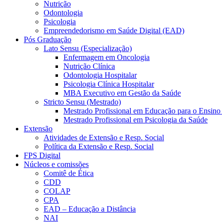
Nutrição
Odontologia
Psicologia
Empreendedorismo em Saúde Digital (EAD)
Pós Graduação
Lato Sensu (Especialização)
Enfermagem em Oncologia
Nutrição Clínica
Odontologia Hospitalar
Psicologia Clínica Hospitalar
MBA Executivo em Gestão da Saúde
Stricto Sensu (Mestrado)
Mestrado Profissional em Educação para o Ensino
Mestrado Profissional em Psicologia da Saúde
Extensão
Atividades de Extensão e Resp. Social
Política da Extensão e Resp. Social
FPS Digital
Núcleos e comissões
Comitê de Ética
CDD
COLAP
CPA
EAD – Educação a Distância
NAI