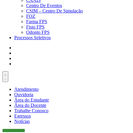
CAAIS
Centro De Eventos
CSIM – Centro De Simulação
FOZ
Farma FPS
Fisio FPS
Odonto FPS
Processos Seletivos
Atendimento
Ouvidoria
Área do Estudante
Área do Docente
Trabalhe Conosco
Egressos
Notícias