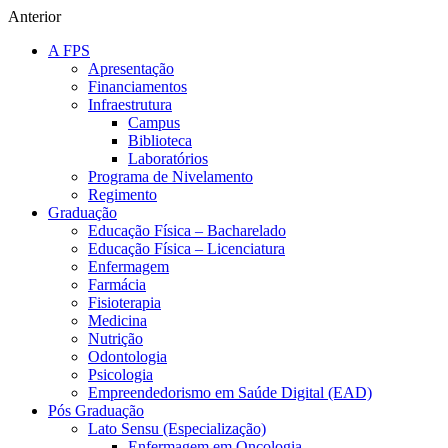
Anterior
A FPS
Apresentação
Financiamentos
Infraestrutura
Campus
Biblioteca
Laboratórios
Programa de Nivelamento
Regimento
Graduação
Educação Física – Bacharelado
Educação Física – Licenciatura
Enfermagem
Farmácia
Fisioterapia
Medicina
Nutrição
Odontologia
Psicologia
Empreendedorismo em Saúde Digital (EAD)
Pós Graduação
Lato Sensu (Especialização)
Enfermagem em Oncologia