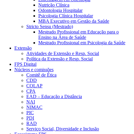
Nutrição Clínica
Odontologia Hospitalar
Psicologia Clínica Hospitalar
MBA Executivo em Gestão da Saúde
Stricto Sensu (Mestrado)
Mestrado Profissional em Educação para o
Ensino na Área de Saúde
Mestrado Profissional em Psicologia da Saúde
Extensão
Atividades de Extensão e Resp. Social
Política da Extensão e Resp. Social
FPS Digital
Núcleos e comissões
Comitê de Ética
CDD
COLAP
CPA
EAD – Educação a Distância
NAI
NIMAC
PIC
PDI
RAD
Serviço Social, Diversidade e Inclusão