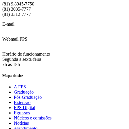
(81) 9.8945-7750
(81) 3035-7777
(81) 3312-7777
E-mail
:
contato@fps.edu.br
Webmail FPS
Acesse aqui o seu e-mail
Horário de funcionamento
Segunda a sexta-feira
7h às 18h
Mapa do site
A FPS
Graduação
Pós-Graduação
Extensão
FPS Digital
Egressos
Núcleos e comissões
Notícias
Atendimento