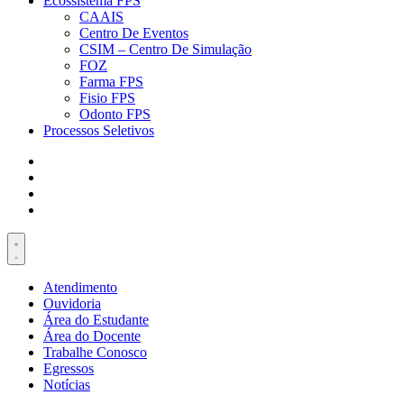
Ecossistema FPS
CAAIS
Centro De Eventos
CSIM – Centro De Simulação
FOZ
Farma FPS
Fisio FPS
Odonto FPS
Processos Seletivos
Atendimento
Ouvidoria
Área do Estudante
Área do Docente
Trabalhe Conosco
Egressos
Notícias