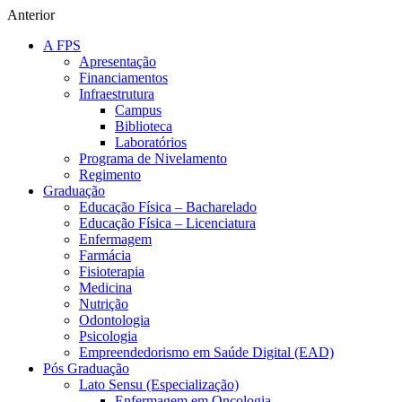
Anterior
A FPS
Apresentação
Financiamentos
Infraestrutura
Campus
Biblioteca
Laboratórios
Programa de Nivelamento
Regimento
Graduação
Educação Física – Bacharelado
Educação Física – Licenciatura
Enfermagem
Farmácia
Fisioterapia
Medicina
Nutrição
Odontologia
Psicologia
Empreendedorismo em Saúde Digital (EAD)
Pós Graduação
Lato Sensu (Especialização)
Enfermagem em Oncologia