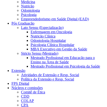
Medicina
Nutrição
Odontologia
Psicologia
Empreendedorismo em Saúde Digital (EAD)
Pós Graduação
Lato Sensu (Especialização)
Enfermagem em Oncologia
Nutrição Clínica
Odontologia Hospitalar
Psicologia Clínica Hospitalar
MBA Executivo em Gestão da Saúde
Stricto Sensu (Mestrado)
Mestrado Profissional em Educação para o
Ensino na Área de Saúde
Mestrado Profissional em Psicologia da Saúde
Extensão
Atividades de Extensão e Resp. Social
Política da Extensão e Resp. Social
FPS Digital
Núcleos e comissões
Comitê de Ética
CDD
COLAP
CPA