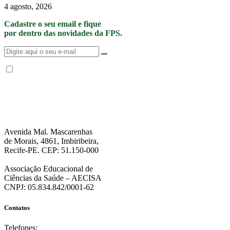
4 agosto, 2026
Cadastre o seu email e fique
por dentro das novidades da FPS.
Não enviamos SPAM. “Ao fornecer seus dados, Você permite que a FPS
encaminhe notícias, novidades, promoções e eventos da FPS de forma mais
personalizada. Para mais informações, sugerimos que você acesse nossa
Política de Privacidade
.”
Avenida Mal. Mascarenhas
de Morais, 4861, Imbiribeira,
Recife-PE. CEP: 51.150-000
Associação Educacional de
Ciências da Saúde – AECISA
CNPJ: 05.834.842/0001-62
Contatos
Telefones: