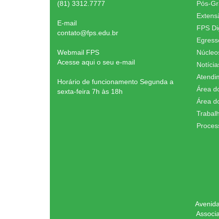
(81) 3312.7777
Pós-G
Extens
E-mail
FPS Dig
contato@fps.edu.br
Egress
Webmail FPS
Núcleo
Acesse aqui o seu e-mail
Notícia
Atendi
Horário de funcionamento Segunda a
Área d
sexta-feira 7h às 18h
Área d
Trabal
Proces
Avenida
Associ