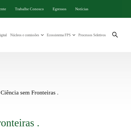
ente
Trabalhe Conosco
Egressos
Notícias
gital
Núcleos e comissões
Ecossistema FPS
Processos Seletivos
Ciência sem Fronteiras .
nteiras .