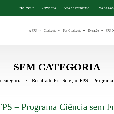
Atendimento
Ouvidoria
Área do Estudante
Área do Doc
A FPS
Graduação
Pós Graduação
Extensão
FPS Di
SEM CATEGORIA
 categoria
Resultado Pré-Seleção FPS – Programa 
FPS – Programa Ciência sem Fro