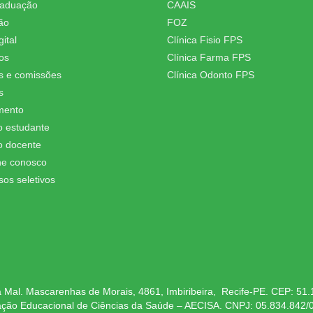
raduação
CAAIS
ão
FOZ
ital
Clínica Fisio FPS
os
Clínica Farma FPS
s e comissões
Clínica Odonto FPS
s
mento
o estudante
o docente
he conosco
sos seletivos
 Mal. Mascarenhas de Morais, 4861, Imbiribeira, Recife-PE. CEP: 51
ação Educacional de Ciências da Saúde – AECISA. CNPJ: 05.834.842/