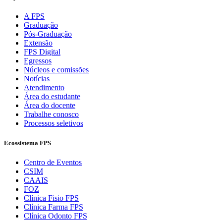
A FPS
Graduação
Pós-Graduação
Extensão
FPS Digital
Egressos
Núcleos e comissões
Notícias
Atendimento
Área do estudante
Área do docente
Trabalhe conosco
Processos seletivos
Ecossistema FPS
Centro de Eventos
CSIM
CAAIS
FOZ
Clínica Fisio FPS
Clínica Farma FPS
Clínica Odonto FPS