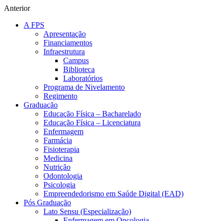
Anterior
A FPS
Apresentação
Financiamentos
Infraestrutura
Campus
Biblioteca
Laboratórios
Programa de Nivelamento
Regimento
Graduação
Educação Física – Bacharelado
Educação Física – Licenciatura
Enfermagem
Farmácia
Fisioterapia
Medicina
Nutrição
Odontologia
Psicologia
Empreendedorismo em Saúde Digital (EAD)
Pós Graduação
Lato Sensu (Especialização)
Enfermagem em Oncologia