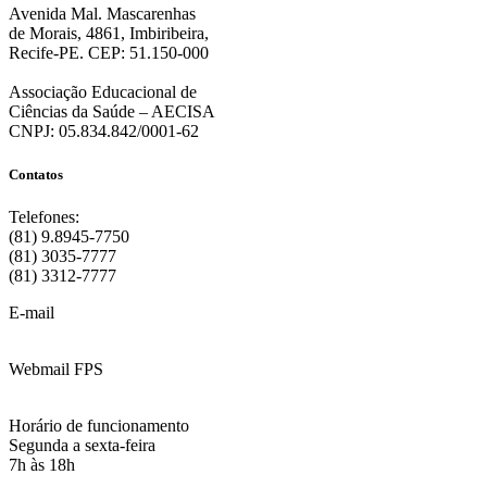
Avenida Mal. Mascarenhas
de Morais, 4861, Imbiribeira,
Recife-PE. CEP: 51.150-000
Associação Educacional de
Ciências da Saúde – AECISA
CNPJ: 05.834.842/0001-62
Contatos
Telefones:
(81) 9.8945-7750
(81) 3035-7777
(81) 3312-7777
E-mail
:
contato@fps.edu.br
Webmail FPS
Acesse aqui o seu e-mail
Horário de funcionamento
Segunda a sexta-feira
7h às 18h