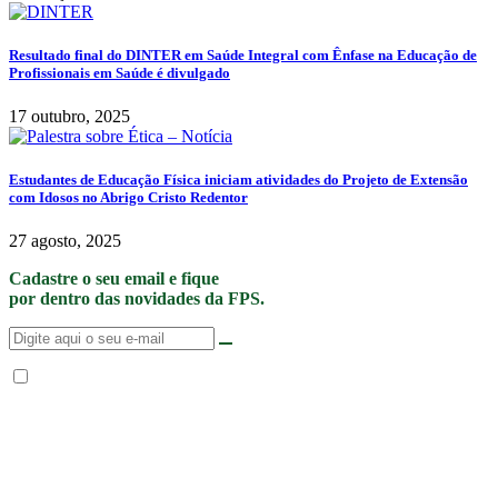
Resultado final do DINTER em Saúde Integral com Ênfase na Educação de
Profissionais em Saúde é divulgado
17 outubro, 2025
Estudantes de Educação Física iniciam atividades do Projeto de Extensão
com Idosos no Abrigo Cristo Redentor
27 agosto, 2025
Cadastre o seu email e fique
por dentro das novidades da FPS.
Não enviamos SPAM. “Ao fornecer seus dados, Você permite que a FPS
encaminhe notícias, novidades, promoções e eventos da FPS de forma mais
personalizada. Para mais informações, sugerimos que você acesse nossa
Política de Privacidade
.”