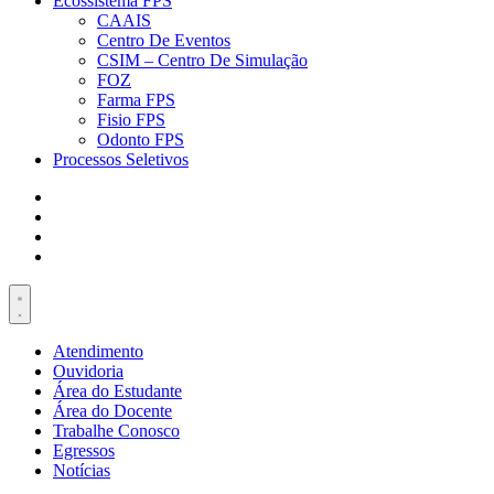
Ecossistema FPS
CAAIS
Centro De Eventos
CSIM – Centro De Simulação
FOZ
Farma FPS
Fisio FPS
Odonto FPS
Processos Seletivos
Atendimento
Ouvidoria
Área do Estudante
Área do Docente
Trabalhe Conosco
Egressos
Notícias