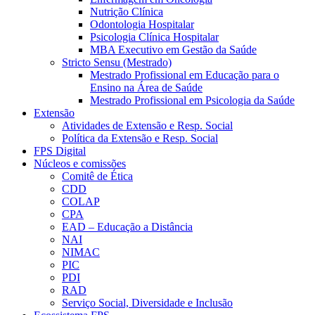
Nutrição Clínica
Odontologia Hospitalar
Psicologia Clínica Hospitalar
MBA Executivo em Gestão da Saúde
Stricto Sensu (Mestrado)
Mestrado Profissional em Educação para o
Ensino na Área de Saúde
Mestrado Profissional em Psicologia da Saúde
Extensão
Atividades de Extensão e Resp. Social
Política da Extensão e Resp. Social
FPS Digital
Núcleos e comissões
Comitê de Ética
CDD
COLAP
CPA
EAD – Educação a Distância
NAI
NIMAC
PIC
PDI
RAD
Serviço Social, Diversidade e Inclusão