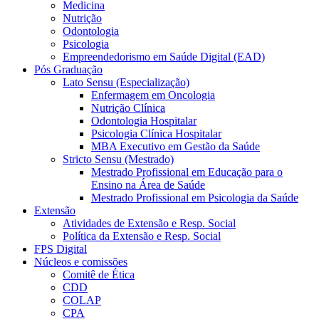
Medicina
Nutrição
Odontologia
Psicologia
Empreendedorismo em Saúde Digital (EAD)
Pós Graduação
Lato Sensu (Especialização)
Enfermagem em Oncologia
Nutrição Clínica
Odontologia Hospitalar
Psicologia Clínica Hospitalar
MBA Executivo em Gestão da Saúde
Stricto Sensu (Mestrado)
Mestrado Profissional em Educação para o
Ensino na Área de Saúde
Mestrado Profissional em Psicologia da Saúde
Extensão
Atividades de Extensão e Resp. Social
Política da Extensão e Resp. Social
FPS Digital
Núcleos e comissões
Comitê de Ética
CDD
COLAP
CPA