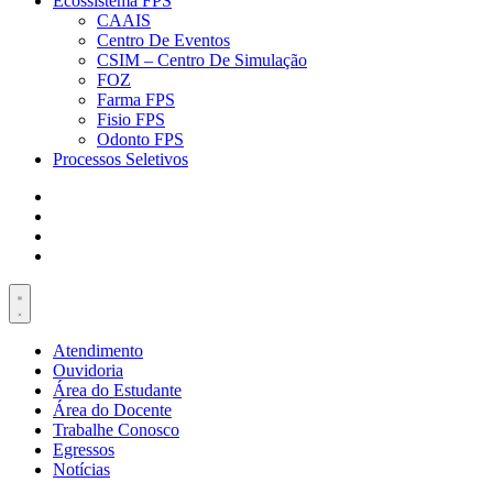
Ecossistema FPS
CAAIS
Centro De Eventos
CSIM – Centro De Simulação
FOZ
Farma FPS
Fisio FPS
Odonto FPS
Processos Seletivos
Atendimento
Ouvidoria
Área do Estudante
Área do Docente
Trabalhe Conosco
Egressos
Notícias