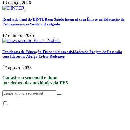
13 março, 2026
Resultado final do DINTER em Saúde Integral com Ênfase na Educação de
Profissionais em Saúde é divulgado
17 outubro, 2025
Estudantes de Educação Física iniciam atividades do Projeto de Extensão
com Idosos no Abrigo Cristo Redentor
27 agosto, 2025
Cadastre o seu email e fique
por dentro das novidades da FPS.
Não enviamos SPAM. “Ao fornecer seus dados, Você permite que a FPS
encaminhe notícias, novidades, promoções e eventos da FPS de forma mais
personalizada. Para mais informações, sugerimos que você acesse nossa
Política de Privacidade
.”