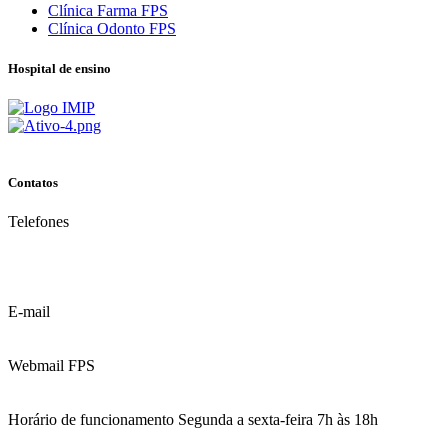
Clínica Farma FPS
Clínica Odonto FPS
Hospital de ensino
Contatos
Telefones
(81) 3035.7777
(81) 3312.7777
E-mail
contato@fps.edu.br
Webmail FPS
Acesse aqui o seu e-mail
Horário de funcionamento Segunda a sexta-feira 7h às 18h