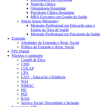
Nutrição Clínica
Odontologia Hospitalar
Psicologia Clínica Hospitalar
MBA Executivo em Gestão da Saúde
Stricto Sensu (Mestrado)
Mestrado Profissional em Educação para o
Ensino na Área de Saúde
Mestrado Profissional em Psicologia da Saúde
Extensão
Atividades de Extensão e Resp. Social
Política da Extensão e Resp. Social
FPS Digital
Núcleos e comissões
Comitê de Ética
CDD
COLAP
CPA
EAD – Educação a Distância
NAI
NIMAC
PIC
PDI
RAD
Serviço Social, Diversidade e Inclusão