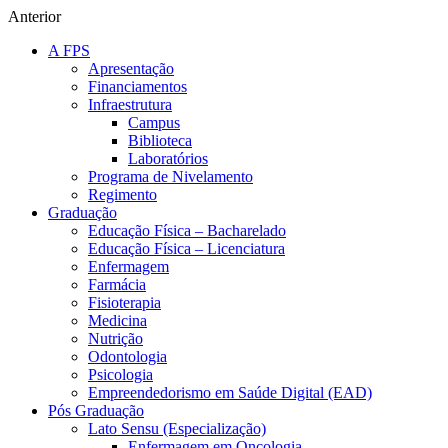
Anterior
A FPS
Apresentação
Financiamentos
Infraestrutura
Campus
Biblioteca
Laboratórios
Programa de Nivelamento
Regimento
Graduação
Educação Física – Bacharelado
Educação Física – Licenciatura
Enfermagem
Farmácia
Fisioterapia
Medicina
Nutrição
Odontologia
Psicologia
Empreendedorismo em Saúde Digital (EAD)
Pós Graduação
Lato Sensu (Especialização)
Enfermagem em Oncologia