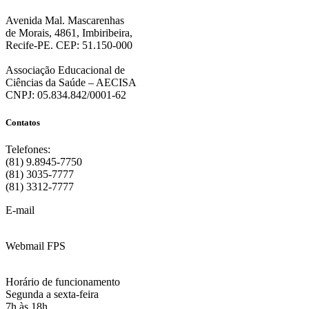
Avenida Mal. Mascarenhas
de Morais, 4861, Imbiribeira,
Recife-PE. CEP: 51.150-000
Associação Educacional de
Ciências da Saúde – AECISA
CNPJ: 05.834.842/0001-62
Contatos
Telefones:
(81) 9.8945-7750
(81) 3035-7777
(81) 3312-7777
E-mail
:
contato@fps.edu.br
Webmail FPS
Acesse aqui o seu e-mail
Horário de funcionamento
Segunda a sexta-feira
7h às 18h