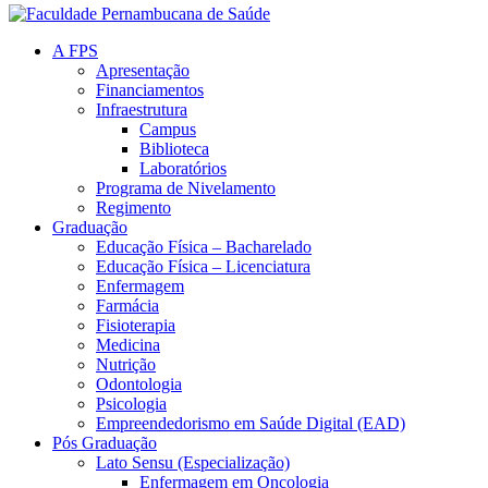
A FPS
Apresentação
Financiamentos
Infraestrutura
Campus
Biblioteca
Laboratórios
Programa de Nivelamento
Regimento
Graduação
Educação Física – Bacharelado
Educação Física – Licenciatura
Enfermagem
Farmácia
Fisioterapia
Medicina
Nutrição
Odontologia
Psicologia
Empreendedorismo em Saúde Digital (EAD)
Pós Graduação
Lato Sensu (Especialização)
Enfermagem em Oncologia