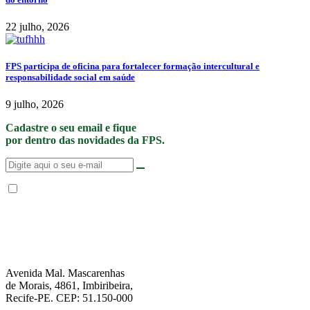
22 julho, 2026
FPS participa de oficina para fortalecer formação intercultural e
responsabilidade social em saúde
9 julho, 2026
Cadastre o seu email e fique
por dentro das novidades da FPS.
Não enviamos SPAM. “Ao fornecer seus dados, Você permite que a FPS
encaminhe notícias, novidades, promoções e eventos da FPS de forma mais
personalizada. Para mais informações, sugerimos que você acesse nossa
Política de Privacidade
.”
Avenida Mal. Mascarenhas
de Morais, 4861, Imbiribeira,
Recife-PE. CEP: 51.150-000