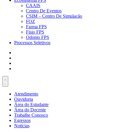
Ecossistema FPS
CAAIS
Centro De Eventos
CSIM – Centro De Simulação
FOZ
Farma FPS
Fisio FPS
Odonto FPS
Processos Seletivos
Atendimento
Ouvidoria
Área do Estudante
Área do Docente
Trabalhe Conosco
Egressos
Notícias