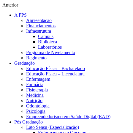
Anterior
A FPS
Apresentação
Financiamentos
Infraestrutura
Campus
Biblioteca
Laboratórios
Programa de Nivelamento
Regimento
Graduação
Educação Física – Bacharelado
Educação Física – Licenciatura
Enfermagem
Farmácia
Fisioterapia
Medicina
Nutrição
Odontologia
Psicologia
Empreendedorismo em Saúde Digital (EAD)
Pós Graduação
Lato Sensu (Especialização)
Enfermagem em Oncologia