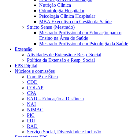
Nutrição Clínica
Odontologia Hospitalar
Psicologia Clínica Hospitalar
MBA Executivo em Gestão da Saúde
Stricto Sensu (Mestrado)
Mestrado Profissional em Educação para o
Ensino na Área de Saúde
Mestrado Profissional em Psicologia da Saúde
Extensão
Atividades de Extensão e Resp. Social
Política da Extensão e Resp. Social
FPS Digital
Núcleos e comissões
Comitê de Ética
CDD
COLAP
CPA
EAD – Educação a Distância
NAI
NIMAC
PIC
PDI
RAD
Serviço Social, Diversidade e Inclusão