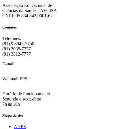
Associação Educacional de
Ciências da Saúde – AECISA
CNPJ: 05.834.842/0001-62
Contatos
Telefones:
(81) 9.8945-7750
(81) 3035-7777
(81) 3312-7777
E-mail
:
contato@fps.edu.br
Webmail FPS
Acesse aqui o seu e-mail
Horário de funcionamento
Segunda a sexta-feira
7h às 18h
Mapa do site
A FPS