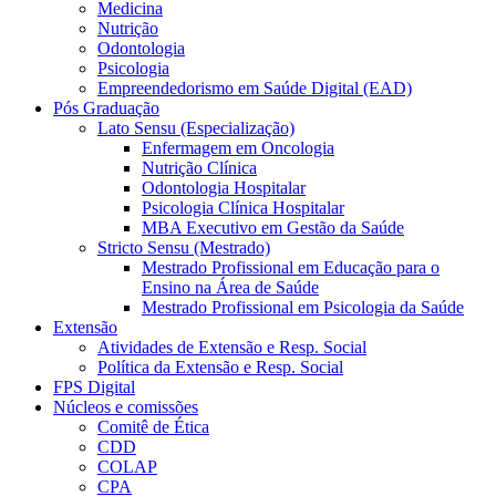
Medicina
Nutrição
Odontologia
Psicologia
Empreendedorismo em Saúde Digital (EAD)
Pós Graduação
Lato Sensu (Especialização)
Enfermagem em Oncologia
Nutrição Clínica
Odontologia Hospitalar
Psicologia Clínica Hospitalar
MBA Executivo em Gestão da Saúde
Stricto Sensu (Mestrado)
Mestrado Profissional em Educação para o
Ensino na Área de Saúde
Mestrado Profissional em Psicologia da Saúde
Extensão
Atividades de Extensão e Resp. Social
Política da Extensão e Resp. Social
FPS Digital
Núcleos e comissões
Comitê de Ética
CDD
COLAP
CPA