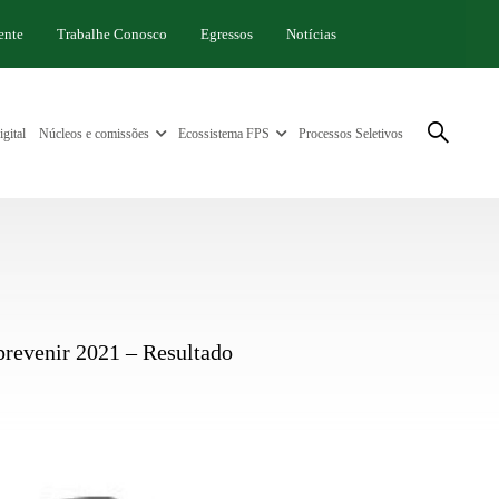
ente
Trabalhe Conosco
Egressos
Notícias
gital
Núcleos e comissões
Ecossistema FPS
Processos Seletivos
prevenir 2021 – Resultado