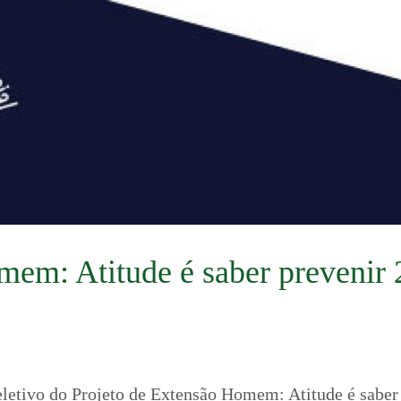
mem: Atitude é saber prevenir 
seletivo do Projeto de Extensão Homem: Atitude é saber