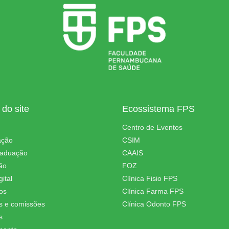
do site
Ecossistema FPS
Centro de Eventos
ação
CSIM
raduação
CAAIS
ão
FOZ
ital
Clínica Fisio FPS
os
Clínica Farma FPS
s e comissões
Clínica Odonto FPS
s