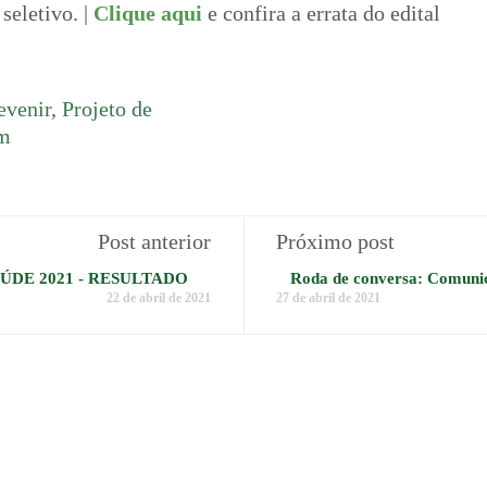
 seletivo. |
Clique aqui
e confira a errata do edital
evenir
,
Projeto de
m
Post anterior
Próximo post
DE 2021 - RESULTADO
Roda de conversa: Comunic
22 de abril de 2021
27 de abril de 2021