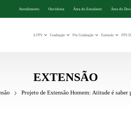
Atendimento
Ouvidoria
Área do Estudante
Área do Doc
A FPS
Graduação
Pós Graduação
Extensão
FPS Di
EXTENSÃO
nsão
Projeto de Extensão Homem: Atitude é saber 