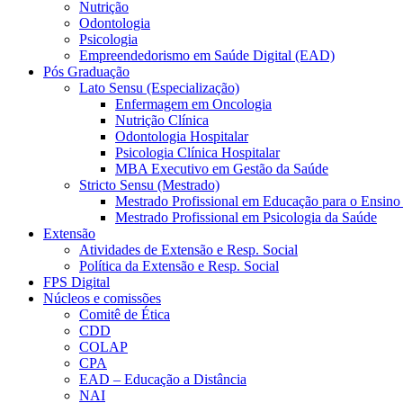
Nutrição
Odontologia
Psicologia
Empreendedorismo em Saúde Digital (EAD)
Pós Graduação
Lato Sensu (Especialização)
Enfermagem em Oncologia
Nutrição Clínica
Odontologia Hospitalar
Psicologia Clínica Hospitalar
MBA Executivo em Gestão da Saúde
Stricto Sensu (Mestrado)
Mestrado Profissional em Educação para o Ensino
Mestrado Profissional em Psicologia da Saúde
Extensão
Atividades de Extensão e Resp. Social
Política da Extensão e Resp. Social
FPS Digital
Núcleos e comissões
Comitê de Ética
CDD
COLAP
CPA
EAD – Educação a Distância
NAI