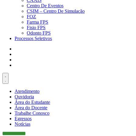
CAAIS
Centro De Eventos
CSIM – Centro De Simulação
FOZ
Farma FPS
Fisio FPS
Odonto FPS
Processos Seletivos
Atendimento
Ouvidoria
Área do Estudante
Área do Docente
Trabalhe Conosco
Egressos
Notícias