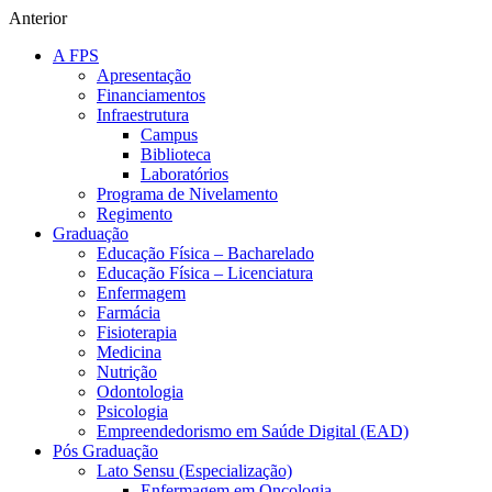
Anterior
A FPS
Apresentação
Financiamentos
Infraestrutura
Campus
Biblioteca
Laboratórios
Programa de Nivelamento
Regimento
Graduação
Educação Física – Bacharelado
Educação Física – Licenciatura
Enfermagem
Farmácia
Fisioterapia
Medicina
Nutrição
Odontologia
Psicologia
Empreendedorismo em Saúde Digital (EAD)
Pós Graduação
Lato Sensu (Especialização)
Enfermagem em Oncologia