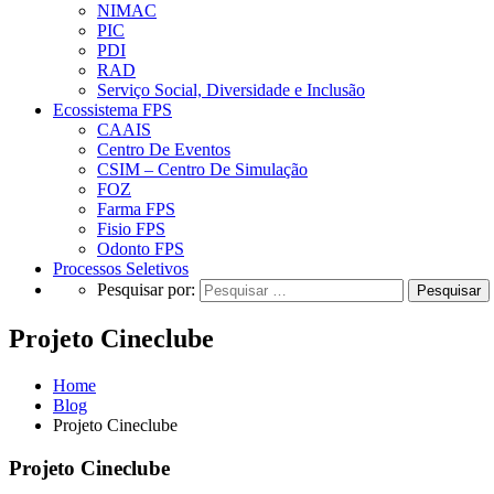
NIMAC
PIC
PDI
RAD
Serviço Social, Diversidade e Inclusão
Ecossistema FPS
CAAIS
Centro De Eventos
CSIM – Centro De Simulação
FOZ
Farma FPS
Fisio FPS
Odonto FPS
Processos Seletivos
Pesquisar por:
Projeto Cineclube
Home
Blog
Projeto Cineclube
Projeto Cineclube