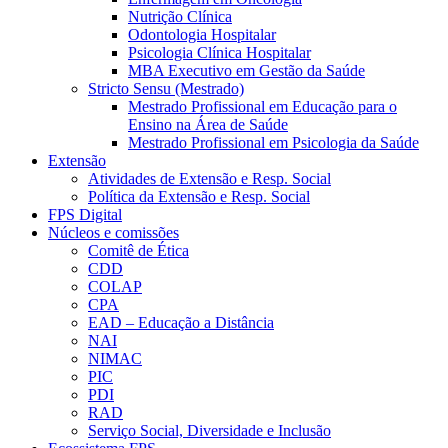
Nutrição Clínica
Odontologia Hospitalar
Psicologia Clínica Hospitalar
MBA Executivo em Gestão da Saúde
Stricto Sensu (Mestrado)
Mestrado Profissional em Educação para o
Ensino na Área de Saúde
Mestrado Profissional em Psicologia da Saúde
Extensão
Atividades de Extensão e Resp. Social
Política da Extensão e Resp. Social
FPS Digital
Núcleos e comissões
Comitê de Ética
CDD
COLAP
CPA
EAD – Educação a Distância
NAI
NIMAC
PIC
PDI
RAD
Serviço Social, Diversidade e Inclusão