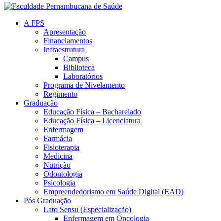
A FPS
Apresentação
Financiamentos
Infraestrutura
Campus
Biblioteca
Laboratórios
Programa de Nivelamento
Regimento
Graduação
Educação Física – Bacharelado
Educação Física – Licenciatura
Enfermagem
Farmácia
Fisioterapia
Medicina
Nutrição
Odontologia
Psicologia
Empreendedorismo em Saúde Digital (EAD)
Pós Graduação
Lato Sensu (Especialização)
Enfermagem em Oncologia