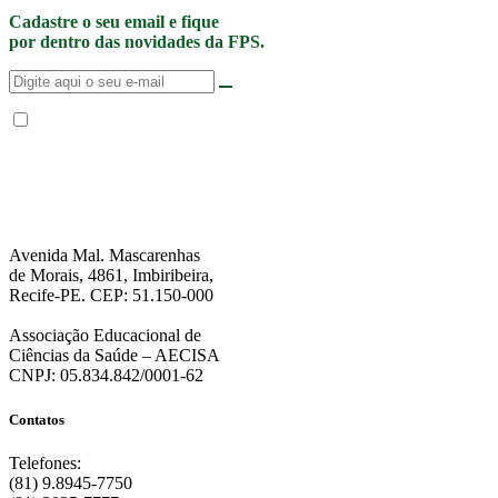
Cadastre o seu email e fique
por dentro das novidades da FPS.
Não enviamos SPAM. “Ao fornecer seus dados, Você permite que a FPS
encaminhe notícias, novidades, promoções e eventos da FPS de forma mais
personalizada. Para mais informações, sugerimos que você acesse nossa
Política de Privacidade
.”
Avenida Mal. Mascarenhas
de Morais, 4861, Imbiribeira,
Recife-PE. CEP: 51.150-000
Associação Educacional de
Ciências da Saúde – AECISA
CNPJ: 05.834.842/0001-62
Contatos
Telefones:
(81) 9.8945-7750