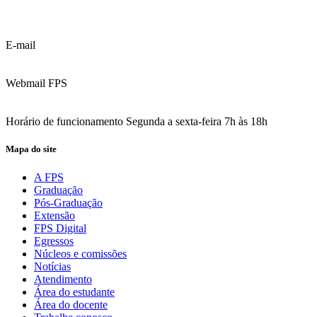
(81) 3035.7777
(81) 3312.7777
E-mail
contato@fps.edu.br
Webmail FPS
Acesse aqui o seu e-mail
Horário de funcionamento Segunda a sexta-feira 7h às 18h
Mapa do site
A FPS
Graduação
Pós-Graduação
Extensão
FPS Digital
Egressos
Núcleos e comissões
Notícias
Atendimento
Área do estudante
Área do docente