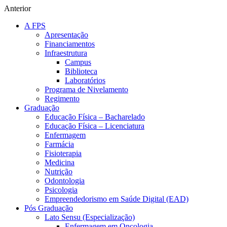
Anterior
A FPS
Apresentação
Financiamentos
Infraestrutura
Campus
Biblioteca
Laboratórios
Programa de Nivelamento
Regimento
Graduação
Educação Física – Bacharelado
Educação Física – Licenciatura
Enfermagem
Farmácia
Fisioterapia
Medicina
Nutrição
Odontologia
Psicologia
Empreendedorismo em Saúde Digital (EAD)
Pós Graduação
Lato Sensu (Especialização)
Enfermagem em Oncologia