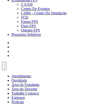
Ecossistema FPS
CAAIS
Centro De Eventos
CSIM – Centro De Simulação
FOZ
Farma FPS
Fisio FPS
Odonto FPS
Processos Seletivos
Atendimento
Ouvidoria
Área do Estudante
Área do Docente
Trabalhe Conosco
Egressos
Notícias