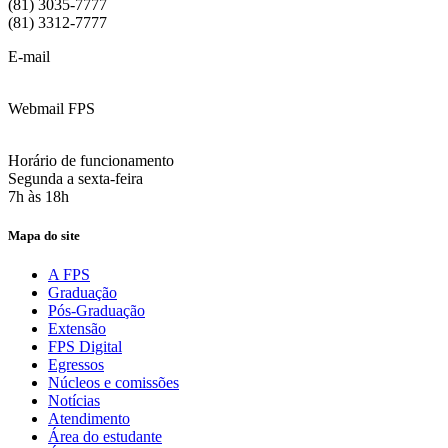
(81) 3035-7777
(81) 3312-7777
E-mail
:
contato@fps.edu.br
Webmail FPS
Acesse aqui o seu e-mail
Horário de funcionamento
Segunda a sexta-feira
7h às 18h
Mapa do site
A FPS
Graduação
Pós-Graduação
Extensão
FPS Digital
Egressos
Núcleos e comissões
Notícias
Atendimento
Área do estudante