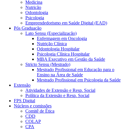
Medicina
Nutrição
Odontologia
Psicologia
Empreendedorismo em Saúde Digital (EAD)
Pós Graduação
Lato Sensu (Especialização)
Enfermagem em Oncologia
Nutrição Clínica
Odontologia Hospitalar
Psicologia Clínica Hospitalar
MBA Executivo em Gestão da Saúde
Stricto Sensu (Mestrado)
Mestrado Profissional em Educação para o
Ensino na Área de Saúde
Mestrado Profissional em Psicologia da Saúde
Extensão
Atividades de Extensão e Resp. Social
Política da Extensão e Resp. Social
FPS Digital
Núcleos e comissões
Comitê de Ética
CDD
COLAP
CPA