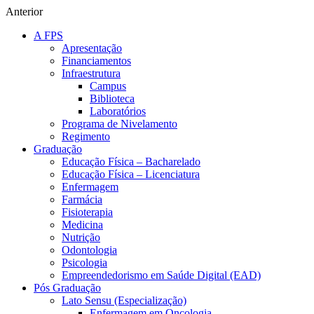
Anterior
A FPS
Apresentação
Financiamentos
Infraestrutura
Campus
Biblioteca
Laboratórios
Programa de Nivelamento
Regimento
Graduação
Educação Física – Bacharelado
Educação Física – Licenciatura
Enfermagem
Farmácia
Fisioterapia
Medicina
Nutrição
Odontologia
Psicologia
Empreendedorismo em Saúde Digital (EAD)
Pós Graduação
Lato Sensu (Especialização)
Enfermagem em Oncologia