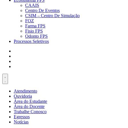
Ecossistema FPS
CAAIS
Centro De Eventos
CSIM – Centro De Simulação
FOZ
Farma FPS
Fisio FPS
Odonto FPS
Processos Seletivos
Atendimento
Ouvidoria
Área do Estudante
Área do Docente
Trabalhe Conosco
Egressos
Notícias