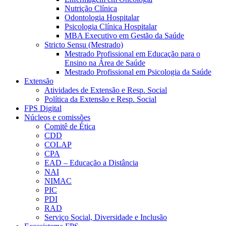
Nutrição Clínica
Odontologia Hospitalar
Psicologia Clínica Hospitalar
MBA Executivo em Gestão da Saúde
Stricto Sensu (Mestrado)
Mestrado Profissional em Educação para o
Ensino na Área de Saúde
Mestrado Profissional em Psicologia da Saúde
Extensão
Atividades de Extensão e Resp. Social
Política da Extensão e Resp. Social
FPS Digital
Núcleos e comissões
Comitê de Ética
CDD
COLAP
CPA
EAD – Educação a Distância
NAI
NIMAC
PIC
PDI
RAD
Serviço Social, Diversidade e Inclusão