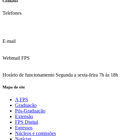
Contatos
Telefones
(81) 3035.7777
(81) 3312.7777
E-mail
contato@fps.edu.br
Webmail FPS
Acesse aqui o seu e-mail
Horário de funcionamento Segunda a sexta-feira 7h às 18h
Mapa do site
A FPS
Graduação
Pós-Graduação
Extensão
FPS Digital
Egressos
Núcleos e comissões
Notícias