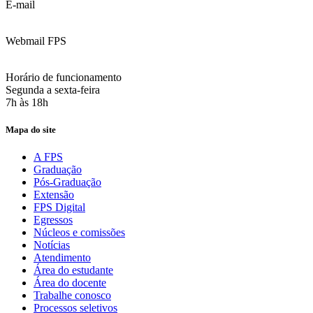
E-mail
:
contato@fps.edu.br
Webmail FPS
Acesse aqui o seu e-mail
Horário de funcionamento
Segunda a sexta-feira
7h às 18h
Mapa do site
A FPS
Graduação
Pós-Graduação
Extensão
FPS Digital
Egressos
Núcleos e comissões
Notícias
Atendimento
Área do estudante
Área do docente
Trabalhe conosco
Processos seletivos