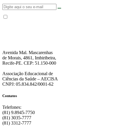
Não enviamos SPAM. “Ao fornecer seus dados, Você permite que a FPS
encaminhe notícias, novidades, promoções e eventos da FPS de forma mais
personalizada. Para mais informações, sugerimos que você acesse nossa
Política de Privacidade
.”
Avenida Mal. Mascarenhas
de Morais, 4861, Imbiribeira,
Recife-PE. CEP: 51.150-000
Associação Educacional de
Ciências da Saúde – AECISA
CNPJ: 05.834.842/0001-62
Contatos
Telefones:
(81) 9.8945-7750
(81) 3035-7777
(81) 3312-7777