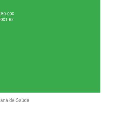
.150-000
0001-62
ucana de Saúde