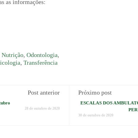
as as informações:
,
Nutrição
,
Odontologia
,
icologia
,
Transferência
Post anterior
Próximo post
tubro
ESCALAS DOS AMBULATÓR
28 de outubro de 2020
PER
30 de outubro de 2020