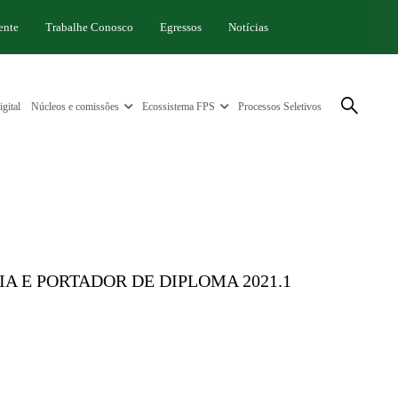
ente
Trabalhe Conosco
Egressos
Notícias
gital
Núcleos e comissões
Ecossistema FPS
Processos Seletivos
A E PORTADOR DE DIPLOMA 2021.1