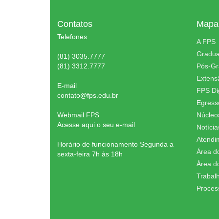
Contatos
Mapa 
Telefones
A FPS
Gradu
(81) 3035.7777
(81) 3312.7777
Pós-G
Extens
E-mail
FPS Dig
contato@fps.edu.br
Egress
Webmail FPS
Núcleo
Acesse aqui o seu e-mail
Notícia
Atendi
Horário de funcionamento Segunda a
Área d
sexta-feira 7h às 18h
Área d
Trabal
Proces