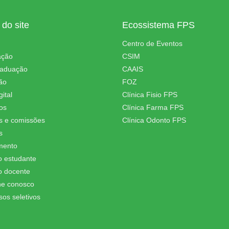
do site
Ecossistema FPS
Centro de Eventos
ação
CSIM
raduação
CAAIS
ão
FOZ
ital
Clínica Fisio FPS
os
Clínica Farma FPS
s e comissões
Clínica Odonto FPS
s
mento
o estudante
o docente
he conosco
sos seletivos