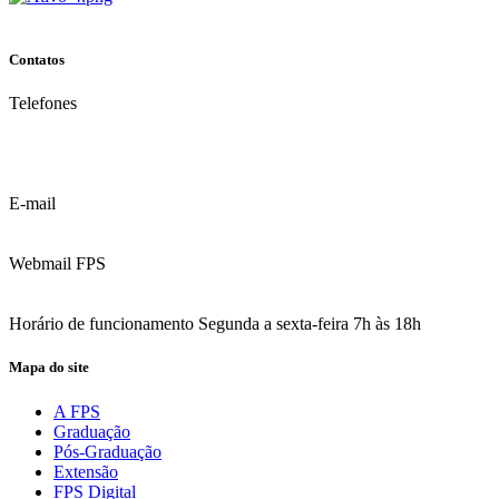
Contatos
Telefones
(81) 3035.7777
(81) 3312.7777
E-mail
contato@fps.edu.br
Webmail FPS
Acesse aqui o seu e-mail
Horário de funcionamento Segunda a sexta-feira 7h às 18h
Mapa do site
A FPS
Graduação
Pós-Graduação
Extensão
FPS Digital