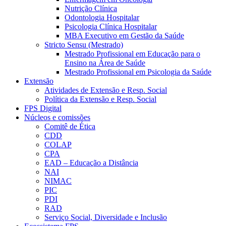
Nutrição Clínica
Odontologia Hospitalar
Psicologia Clínica Hospitalar
MBA Executivo em Gestão da Saúde
Stricto Sensu (Mestrado)
Mestrado Profissional em Educação para o
Ensino na Área de Saúde
Mestrado Profissional em Psicologia da Saúde
Extensão
Atividades de Extensão e Resp. Social
Política da Extensão e Resp. Social
FPS Digital
Núcleos e comissões
Comitê de Ética
CDD
COLAP
CPA
EAD – Educação a Distância
NAI
NIMAC
PIC
PDI
RAD
Serviço Social, Diversidade e Inclusão