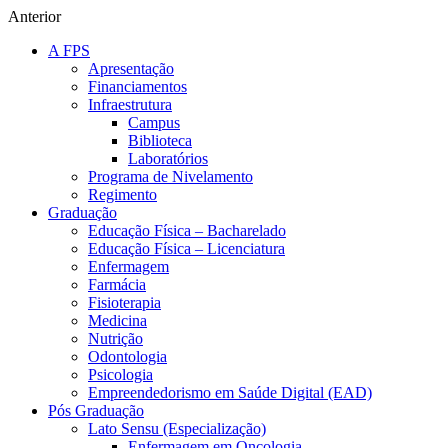
Anterior
A FPS
Apresentação
Financiamentos
Infraestrutura
Campus
Biblioteca
Laboratórios
Programa de Nivelamento
Regimento
Graduação
Educação Física – Bacharelado
Educação Física – Licenciatura
Enfermagem
Farmácia
Fisioterapia
Medicina
Nutrição
Odontologia
Psicologia
Empreendedorismo em Saúde Digital (EAD)
Pós Graduação
Lato Sensu (Especialização)
Enfermagem em Oncologia