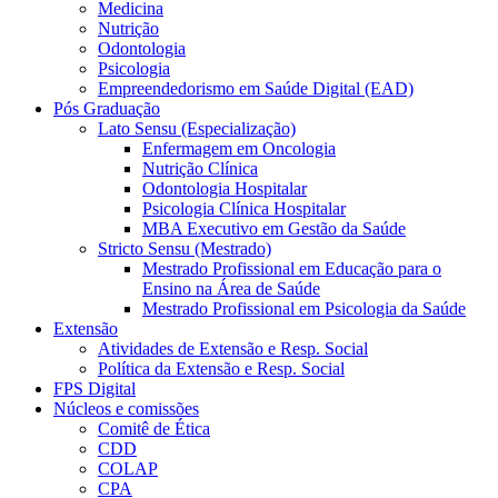
Medicina
Nutrição
Odontologia
Psicologia
Empreendedorismo em Saúde Digital (EAD)
Pós Graduação
Lato Sensu (Especialização)
Enfermagem em Oncologia
Nutrição Clínica
Odontologia Hospitalar
Psicologia Clínica Hospitalar
MBA Executivo em Gestão da Saúde
Stricto Sensu (Mestrado)
Mestrado Profissional em Educação para o
Ensino na Área de Saúde
Mestrado Profissional em Psicologia da Saúde
Extensão
Atividades de Extensão e Resp. Social
Política da Extensão e Resp. Social
FPS Digital
Núcleos e comissões
Comitê de Ética
CDD
COLAP
CPA