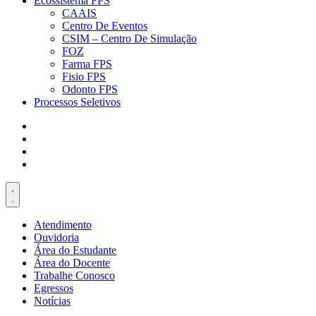
Ecossistema FPS
CAAIS
Centro De Eventos
CSIM – Centro De Simulação
FOZ
Farma FPS
Fisio FPS
Odonto FPS
Processos Seletivos
Atendimento
Ouvidoria
Área do Estudante
Área do Docente
Trabalhe Conosco
Egressos
Notícias