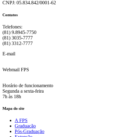
CNPJ: 05.834.842/0001-62
Contatos
Telefones:
(81) 9.8945-7750
(81) 3035-7777
(81) 3312-7777
E-mail
:
contato@fps.edu.br
Webmail FPS
Acesse aqui o seu e-mail
Horário de funcionamento
Segunda a sexta-feira
7h às 18h
Mapa do site
A FPS
Graduação
Pós-Graduação
Extensão