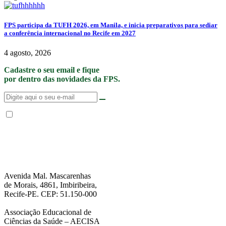
FPS participa da TUFH 2026, em Manila, e inicia preparativos para sediar
a conferência internacional no Recife em 2027
4 agosto, 2026
Cadastre o seu email e fique
por dentro das novidades da FPS.
Não enviamos SPAM. “Ao fornecer seus dados, Você permite que a FPS
encaminhe notícias, novidades, promoções e eventos da FPS de forma mais
personalizada. Para mais informações, sugerimos que você acesse nossa
Política de Privacidade
.”
Avenida Mal. Mascarenhas
de Morais, 4861, Imbiribeira,
Recife-PE. CEP: 51.150-000
Associação Educacional de
Ciências da Saúde – AECISA