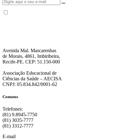
Não enviamos SPAM. “Ao fornecer seus dados, Você permite que a FPS
encaminhe notícias, novidades, promoções e eventos da FPS de forma mais
personalizada. Para mais informações, sugerimos que você acesse nossa
Política de Privacidade
.”
Avenida Mal. Mascarenhas
de Morais, 4861, Imbiribeira,
Recife-PE. CEP: 51.150-000
Associação Educacional de
Ciências da Saúde – AECISA
CNPJ: 05.834.842/0001-62
Contatos
Telefones:
(81) 9.8945-7750
(81) 3035-7777
(81) 3312-7777
E-mail
: