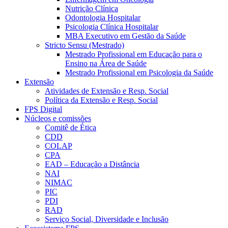
Nutrição Clínica
Odontologia Hospitalar
Psicologia Clínica Hospitalar
MBA Executivo em Gestão da Saúde
Stricto Sensu (Mestrado)
Mestrado Profissional em Educação para o
Ensino na Área de Saúde
Mestrado Profissional em Psicologia da Saúde
Extensão
Atividades de Extensão e Resp. Social
Política da Extensão e Resp. Social
FPS Digital
Núcleos e comissões
Comitê de Ética
CDD
COLAP
CPA
EAD – Educação a Distância
NAI
NIMAC
PIC
PDI
RAD
Serviço Social, Diversidade e Inclusão