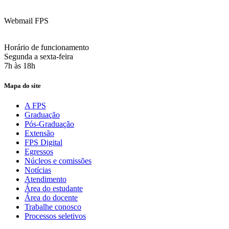
contato@fps.edu.br
Webmail FPS
Acesse aqui o seu e-mail
Horário de funcionamento
Segunda a sexta-feira
7h às 18h
Mapa do site
A FPS
Graduação
Pós-Graduação
Extensão
FPS Digital
Egressos
Núcleos e comissões
Notícias
Atendimento
Área do estudante
Área do docente
Trabalhe conosco
Processos seletivos