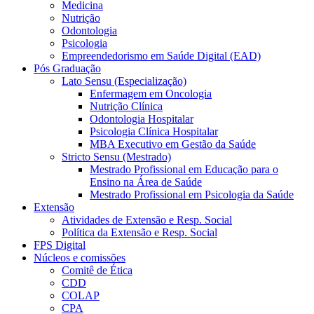
Medicina
Nutrição
Odontologia
Psicologia
Empreendedorismo em Saúde Digital (EAD)
Pós Graduação
Lato Sensu (Especialização)
Enfermagem em Oncologia
Nutrição Clínica
Odontologia Hospitalar
Psicologia Clínica Hospitalar
MBA Executivo em Gestão da Saúde
Stricto Sensu (Mestrado)
Mestrado Profissional em Educação para o
Ensino na Área de Saúde
Mestrado Profissional em Psicologia da Saúde
Extensão
Atividades de Extensão e Resp. Social
Política da Extensão e Resp. Social
FPS Digital
Núcleos e comissões
Comitê de Ética
CDD
COLAP
CPA