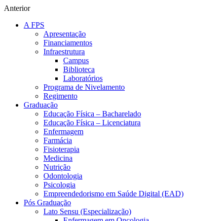
Anterior
A FPS
Apresentação
Financiamentos
Infraestrutura
Campus
Biblioteca
Laboratórios
Programa de Nivelamento
Regimento
Graduação
Educação Física – Bacharelado
Educação Física – Licenciatura
Enfermagem
Farmácia
Fisioterapia
Medicina
Nutrição
Odontologia
Psicologia
Empreendedorismo em Saúde Digital (EAD)
Pós Graduação
Lato Sensu (Especialização)
Enfermagem em Oncologia