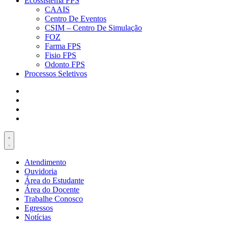
Ecossistema FPS
CAAIS
Centro De Eventos
CSIM – Centro De Simulação
FOZ
Farma FPS
Fisio FPS
Odonto FPS
Processos Seletivos
Atendimento
Ouvidoria
Área do Estudante
Área do Docente
Trabalhe Conosco
Egressos
Notícias