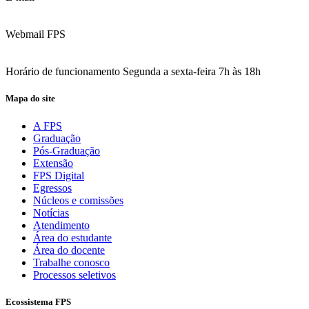
contato@fps.edu.br
Webmail FPS
Acesse aqui o seu e-mail
Horário de funcionamento Segunda a sexta-feira 7h às 18h
Mapa do site
A FPS
Graduação
Pós-Graduação
Extensão
FPS Digital
Egressos
Núcleos e comissões
Notícias
Atendimento
Área do estudante
Área do docente
Trabalhe conosco
Processos seletivos
Ecossistema FPS