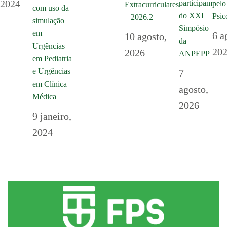
2024
participam
pelo
Extracurriculares
com uso da
do XXI
Psic
– 2026.2
simulação
Simpósio
em
6 a
10 agosto,
da
Urgências
20
2026
ANPEPP
em Pediatria
e Urgências
7
em Clínica
agosto,
Médica
2026
9 janeiro,
2024