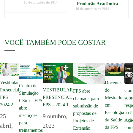
16 de outubro de 2014
Produção Acadêmica
16 de outubro de 2014
VOCÊ TAMBÉM PODE GOSTAR
Vestibular
Docentes
Centro de
Presencial
VESTIBULAR
do
Con
FPS abre
Simulação
FPS –
PRESENCIAL
Mestrado
sobr
chamada para
CSim – FPS
2024.2
FPS – 2024.1
em
resp
submissão de
abre
Psicologia
na f
propostas de
inscrições
25
9 outubro,
da Saúde
Açã
Projetos de
para
abril,
2023
da FPS
com
Extensão
treinamentos