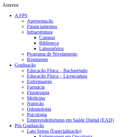
Anterior
A FPS
Apresentação
Financiamentos
Infraestrutura
Campus
Biblioteca
Laboratórios
Programa de Nivelamento
Regimento
Graduação
Educação Física – Bacharelado
Educação Física – Licenciatura
Enfermagem
Farmácia
Fisioterapia
Medicina
Nutrição
Odontologia
Psicologia
Empreendedorismo em Saúde Digital (EAD)
Pós Graduação
Lato Sensu (Especialização)
Enfermagem em Oncologia