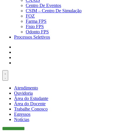
CAAIS
Centro De Eventos
CSIM – Centro De Simulação
FOZ
Farma FPS
Fisio FPS
Odonto FPS
Processos Seletivos
Atendimento
Ouvidoria
Área do Estudante
Área do Docente
Trabalhe Conosco
Egressos
Notícias