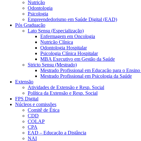
Nutrição
Odontologia
Psicologia
Empreendedorismo em Saúde Digital (EAD)
Pós Graduação
Lato Sensu (Especialização)
Enfermagem em Oncologia
Nutrição Clínica
Odontologia Hospitalar
Psicologia Clínica Hospitalar
MBA Executivo em Gestão da Saúde
Stricto Sensu (Mestrado)
Mestrado Profissional em Educação para o Ensino
Mestrado Profissional em Psicologia da Saúde
Extensão
Atividades de Extensão e Resp. Social
Política da Extensão e Resp. Social
FPS Digital
Núcleos e comissões
Comitê de Ética
CDD
COLAP
CPA
EAD – Educação a Distância
NAI