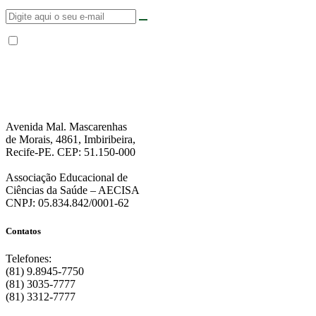
Não enviamos SPAM. “Ao fornecer seus dados, Você permite que a FPS
encaminhe notícias, novidades, promoções e eventos da FPS de forma mais
personalizada. Para mais informações, sugerimos que você acesse nossa
Política de Privacidade
.”
Avenida Mal. Mascarenhas
de Morais, 4861, Imbiribeira,
Recife-PE. CEP: 51.150-000
Associação Educacional de
Ciências da Saúde – AECISA
CNPJ: 05.834.842/0001-62
Contatos
Telefones:
(81) 9.8945-7750
(81) 3035-7777
(81) 3312-7777