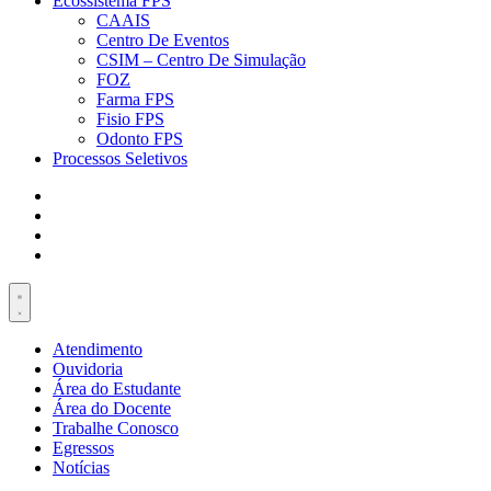
Ecossistema FPS
CAAIS
Centro De Eventos
CSIM – Centro De Simulação
FOZ
Farma FPS
Fisio FPS
Odonto FPS
Processos Seletivos
Atendimento
Ouvidoria
Área do Estudante
Área do Docente
Trabalhe Conosco
Egressos
Notícias