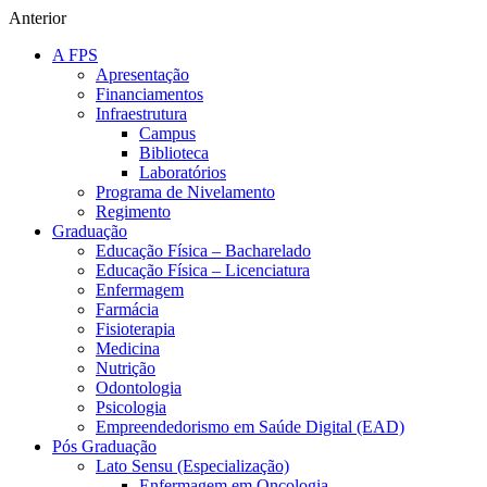
Anterior
A FPS
Apresentação
Financiamentos
Infraestrutura
Campus
Biblioteca
Laboratórios
Programa de Nivelamento
Regimento
Graduação
Educação Física – Bacharelado
Educação Física – Licenciatura
Enfermagem
Farmácia
Fisioterapia
Medicina
Nutrição
Odontologia
Psicologia
Empreendedorismo em Saúde Digital (EAD)
Pós Graduação
Lato Sensu (Especialização)
Enfermagem em Oncologia