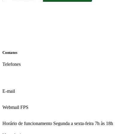
Contatos
Telefones
(81) 3035.7777
(81) 3312.7777
E-mail
contato@fps.edu.br
Webmail FPS
Acesse aqui o seu e-mail
Horário de funcionamento Segunda a sexta-feira 7h às 18h