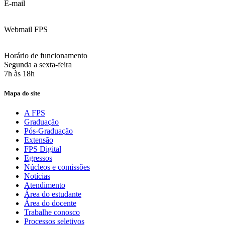
E-mail
:
contato@fps.edu.br
Webmail FPS
Acesse aqui o seu e-mail
Horário de funcionamento
Segunda a sexta-feira
7h às 18h
Mapa do site
A FPS
Graduação
Pós-Graduação
Extensão
FPS Digital
Egressos
Núcleos e comissões
Notícias
Atendimento
Área do estudante
Área do docente
Trabalhe conosco
Processos seletivos