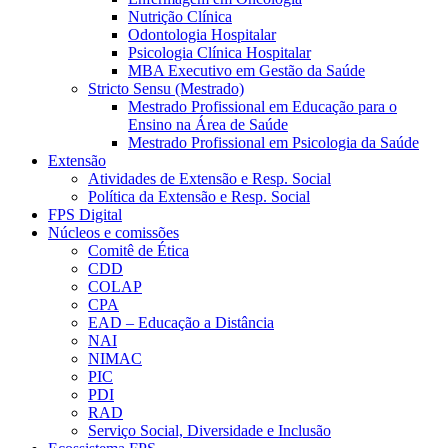
Nutrição Clínica
Odontologia Hospitalar
Psicologia Clínica Hospitalar
MBA Executivo em Gestão da Saúde
Stricto Sensu (Mestrado)
Mestrado Profissional em Educação para o
Ensino na Área de Saúde
Mestrado Profissional em Psicologia da Saúde
Extensão
Atividades de Extensão e Resp. Social
Política da Extensão e Resp. Social
FPS Digital
Núcleos e comissões
Comitê de Ética
CDD
COLAP
CPA
EAD – Educação a Distância
NAI
NIMAC
PIC
PDI
RAD
Serviço Social, Diversidade e Inclusão