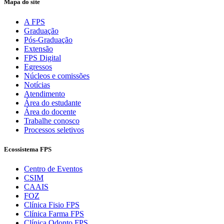
Mapa do site
A FPS
Graduação
Pós-Graduação
Extensão
FPS Digital
Egressos
Núcleos e comissões
Notícias
Atendimento
Área do estudante
Área do docente
Trabalhe conosco
Processos seletivos
Ecossistema FPS
Centro de Eventos
CSIM
CAAIS
FOZ
Clínica Fisio FPS
Clínica Farma FPS
Clínica Odonto FPS