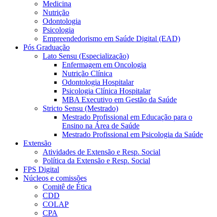
Medicina
Nutrição
Odontologia
Psicologia
Empreendedorismo em Saúde Digital (EAD)
Pós Graduação
Lato Sensu (Especialização)
Enfermagem em Oncologia
Nutrição Clínica
Odontologia Hospitalar
Psicologia Clínica Hospitalar
MBA Executivo em Gestão da Saúde
Stricto Sensu (Mestrado)
Mestrado Profissional em Educação para o
Ensino na Área de Saúde
Mestrado Profissional em Psicologia da Saúde
Extensão
Atividades de Extensão e Resp. Social
Política da Extensão e Resp. Social
FPS Digital
Núcleos e comissões
Comitê de Ética
CDD
COLAP
CPA