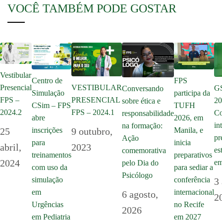
VOCÊ TAMBÉM PODE GOSTAR
Vestibular
Centro de
FPS
Presencial
VESTIBULAR
GS
Conversando
Simulação
participa da
FPS –
PRESENCIAL
20
sobre ética e
CSim – FPS
TUFH
2024.2
FPS – 2024.1
Co
responsabilidade
abre
2026, em
in
na formação:
inscrições
25
9 outubro,
Manila, e
pr
Ação
para
inicia
abril,
2023
es
comemorativa
treinamentos
preparativos
2024
em
pelo Dia do
com uso da
para sediar a
Psicólogo
simulação
conferência
3
em
internacional
6 agosto,
2
Urgências
no Recife
2026
em Pediatria
em 2027