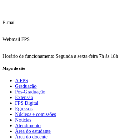
(81) 3035.7777
(81) 3312.7777
E-mail
contato@fps.edu.br
Webmail FPS
Acesse aqui o seu e-mail
Horário de funcionamento Segunda a sexta-feira 7h às 18h
Mapa do site
A FPS
Graduação
Pós-Graduação
Extensão
FPS Digital
Egressos
Núcleos e comissões
Notícias
Atendimento
Área do estudante
Área do docente