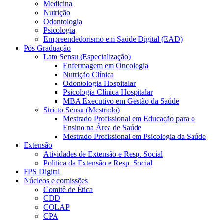
Medicina
Nutrição
Odontologia
Psicologia
Empreendedorismo em Saúde Digital (EAD)
Pós Graduação
Lato Sensu (Especialização)
Enfermagem em Oncologia
Nutrição Clínica
Odontologia Hospitalar
Psicologia Clínica Hospitalar
MBA Executivo em Gestão da Saúde
Stricto Sensu (Mestrado)
Mestrado Profissional em Educação para o
Ensino na Área de Saúde
Mestrado Profissional em Psicologia da Saúde
Extensão
Atividades de Extensão e Resp. Social
Política da Extensão e Resp. Social
FPS Digital
Núcleos e comissões
Comitê de Ética
CDD
COLAP
CPA