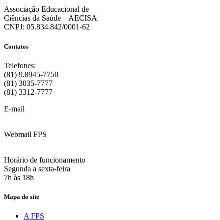
Associação Educacional de
Ciências da Saúde – AECISA
CNPJ: 05.834.842/0001-62
Contatos
Telefones:
(81) 9.8945-7750
(81) 3035-7777
(81) 3312-7777
E-mail
:
contato@fps.edu.br
Webmail FPS
Acesse aqui o seu e-mail
Horário de funcionamento
Segunda a sexta-feira
7h às 18h
Mapa do site
A FPS