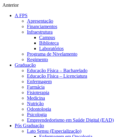
Anterior
A FPS
Apresentação
Financiamentos
Infraestrutura
Campus
Biblioteca
Laboratórios
Programa de Nivelamento
Regimento
Graduação
Educação Física – Bacharelado
Educação Física – Licenciatura
Enfermagem
Farmácia
Fisioterapia
Medicina
Nutrição
Odontologia
Psicologia
Empreendedorismo em Saúde Digital (EAD)
Pós Graduação
Lato Sensu (Especialização)
Enfermagem em Oncologia