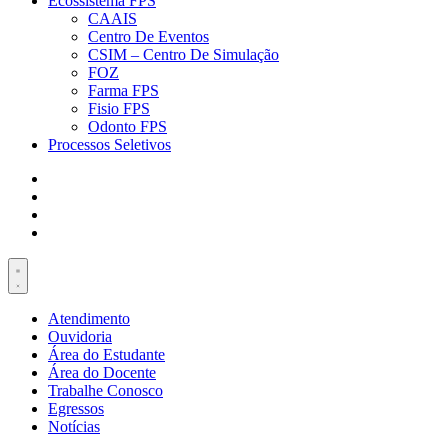
Ecossistema FPS
CAAIS
Centro De Eventos
CSIM – Centro De Simulação
FOZ
Farma FPS
Fisio FPS
Odonto FPS
Processos Seletivos
Atendimento
Ouvidoria
Área do Estudante
Área do Docente
Trabalhe Conosco
Egressos
Notícias