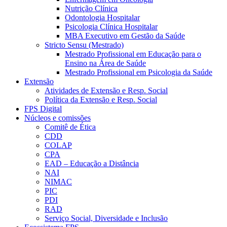
Nutrição Clínica
Odontologia Hospitalar
Psicologia Clínica Hospitalar
MBA Executivo em Gestão da Saúde
Stricto Sensu (Mestrado)
Mestrado Profissional em Educação para o
Ensino na Área de Saúde
Mestrado Profissional em Psicologia da Saúde
Extensão
Atividades de Extensão e Resp. Social
Política da Extensão e Resp. Social
FPS Digital
Núcleos e comissões
Comitê de Ética
CDD
COLAP
CPA
EAD – Educação a Distância
NAI
NIMAC
PIC
PDI
RAD
Serviço Social, Diversidade e Inclusão