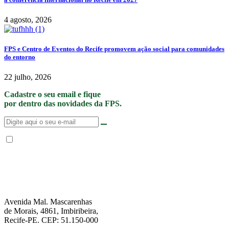
4 agosto, 2026
FPS e Centro de Eventos do Recife promovem ação social para comunidades
do entorno
22 julho, 2026
Cadastre o seu email e fique
por dentro das novidades da FPS.
Não enviamos SPAM. “Ao fornecer seus dados, Você permite que a FPS
encaminhe notícias, novidades, promoções e eventos da FPS de forma mais
personalizada. Para mais informações, sugerimos que você acesse nossa
Política de Privacidade
.”
Avenida Mal. Mascarenhas
de Morais, 4861, Imbiribeira,
Recife-PE. CEP: 51.150-000