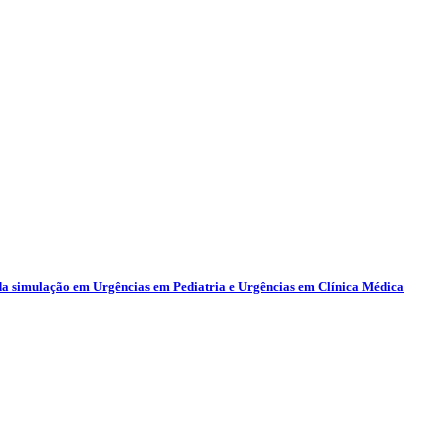
da simulação em Urgências em Pediatria e Urgências em Clínica Médica