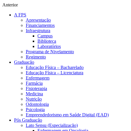
Anterior
A FPS
Apresentação
Financiamentos
Infraestrutura
Campus
Biblioteca
Laboratórios
Programa de Nivelamento
Regimento
Graduação
Educação Física – Bacharelado
Educação Física – Licenciatura
Enfermagem
Farmácia
Fisioterapia
Medicina
Nutrição
Odontologia
Psicologia
Empreendedorismo em Saúde Digital (EAD)
Pós Graduação
Lato Sensu (Especialização)
Enfermagem em Oncologia