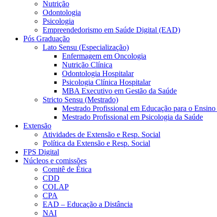
Nutrição
Odontologia
Psicologia
Empreendedorismo em Saúde Digital (EAD)
Pós Graduação
Lato Sensu (Especialização)
Enfermagem em Oncologia
Nutrição Clínica
Odontologia Hospitalar
Psicologia Clínica Hospitalar
MBA Executivo em Gestão da Saúde
Stricto Sensu (Mestrado)
Mestrado Profissional em Educação para o Ensino
Mestrado Profissional em Psicologia da Saúde
Extensão
Atividades de Extensão e Resp. Social
Política da Extensão e Resp. Social
FPS Digital
Núcleos e comissões
Comitê de Ética
CDD
COLAP
CPA
EAD – Educação a Distância
NAI