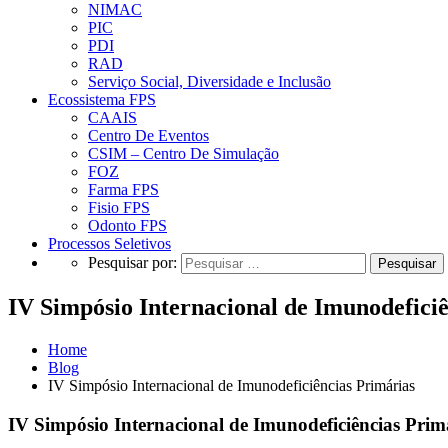
NIMAC
PIC
PDI
RAD
Serviço Social, Diversidade e Inclusão
Ecossistema FPS
CAAIS
Centro De Eventos
CSIM – Centro De Simulação
FOZ
Farma FPS
Fisio FPS
Odonto FPS
Processos Seletivos
Pesquisar por:
IV Simpósio Internacional de Imunodefici
Home
Blog
IV Simpósio Internacional de Imunodeficiências Primárias
IV Simpósio Internacional de Imunodeficiências Prim