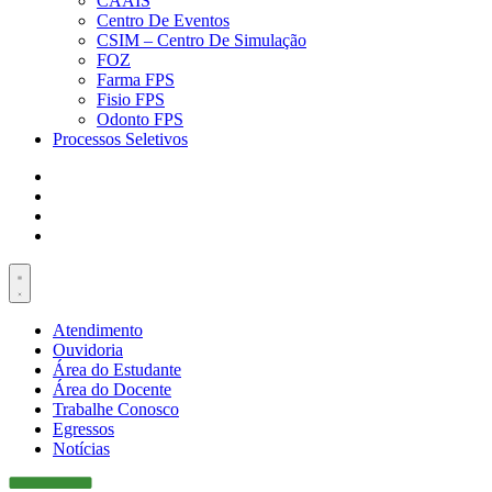
CAAIS
Centro De Eventos
CSIM – Centro De Simulação
FOZ
Farma FPS
Fisio FPS
Odonto FPS
Processos Seletivos
Atendimento
Ouvidoria
Área do Estudante
Área do Docente
Trabalhe Conosco
Egressos
Notícias