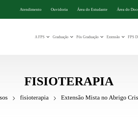
Atendimento
Ouvidoria
Área do Estudante
Área do Doc
A FPS
Graduação
Pós Graduação
Extensão
FPS Di
FISIOTERAPIA
sos
fisioterapia
Extensão Mista no Abrigo Cris