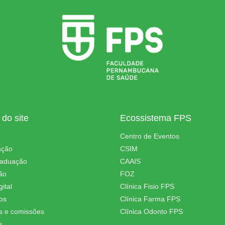
do site
Ecossistema FPS
Centro de Eventos
ação
CSIM
raduação
CAAIS
ão
FOZ
ital
Clínica Fisio FPS
os
Clínica Farma FPS
s e comissões
Clínica Odonto FPS
s