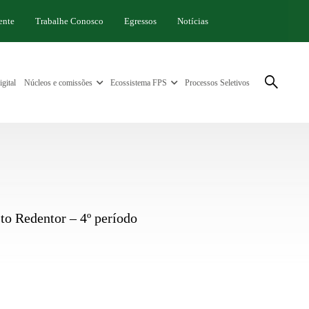
ente
Trabalhe Conosco
Egressos
Notícias
gital
Núcleos e comissões
Ecossistema FPS
Processos Seletivos
to Redentor – 4º período