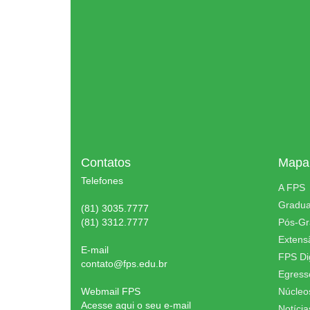
Contatos
Mapa 
Telefones
A FPS
Gradu
(81) 3035.7777
(81) 3312.7777
Pós-G
Extens
E-mail
FPS Dig
contato@fps.edu.br
Egress
Webmail FPS
Núcleo
Acesse aqui o seu e-mail
Notícia